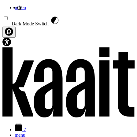
nl
fr
en
Aller au contenu principal
Dark Mode Switch
7
menu