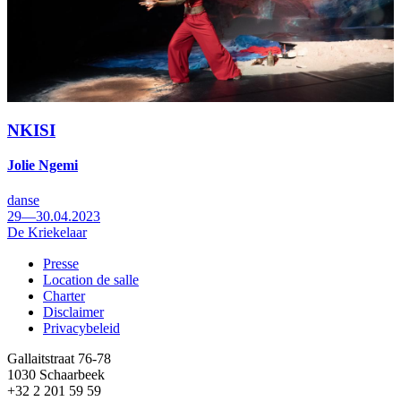
NKISI
Jolie Ngemi
danse
29—30.04.2023
De Kriekelaar
Presse
Location de salle
Footer
Charter
Disclaimer
Privacybeleid
Gallaitstraat 76-78
1030 Schaarbeek
+32 2 201 59 59