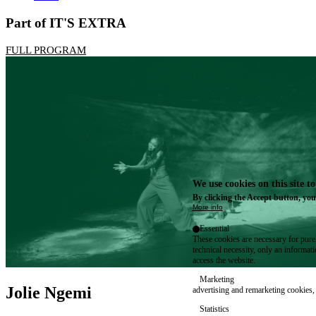
Part of IT'S EXTRA
FULL PROGRAM
We use cookies on this site t
By clicking the Accept button, you
More info
Essential
These cookies are necessary for purel
technical necessity, only an informat
access the website.
Marketing
Jolie Ngemi
advertising and remarketing cookies, 
Statistics