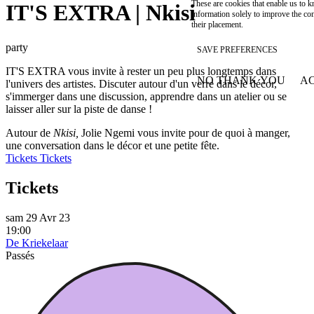
These are cookies that enable us to
IT'S EXTRA | Nkisi
information solely to improve the con
their placement.
party
SAVE PREFERENCES
IT'S EXTRA vous invite à rester un peu plus longtemps dans
NO THANK YOU
AC
l'univers des artistes. Discuter autour d'un verre dans le décor,
WITHDRAW CONSEN
s'immerger dans une discussion, apprendre dans un atelier ou se
laisser aller sur la piste de danse !
Autour de
Nkisi,
Jolie Ngemi vous invite pour de quoi à manger,
une conversation dans le décor et une petite fête.
Tickets
Tickets
Tickets
sam 29 Avr 23
19:00
De Kriekelaar
Passés