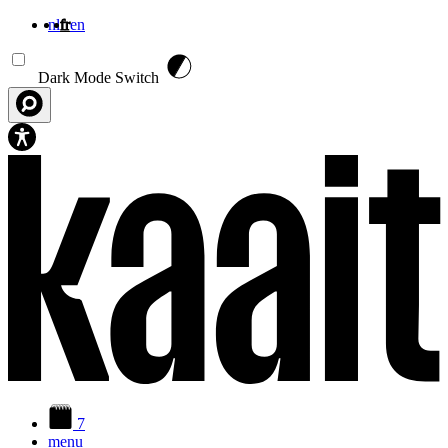
nl
fr
en
Aller au contenu principal
Dark Mode Switch
7
menu