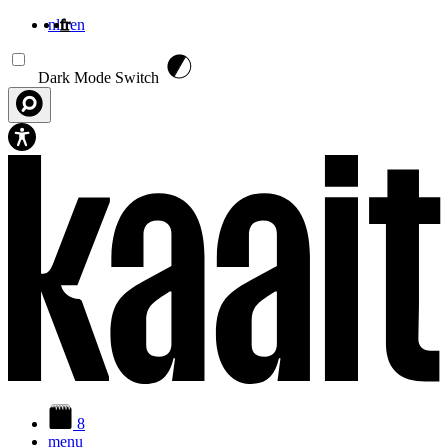
nl
fr
en
Aller au contenu principal
Dark Mode Switch
8
menu