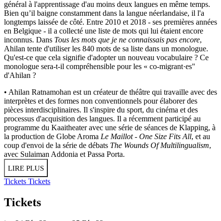
général à l'apprentissage d'au moins deux langues en même temps.
Bien qu’il baigne constamment dans la langue néerlandaise, il l'a
longtemps laissée de côté. Entre 2010 et 2018 - ses premières années
en Belgique - il a collecté une liste de mots qui lui étaient encore
inconnus. Dans
Tous les mots que je ne connaissais pas encore
,
Ahilan tente d'utiliser les 840 mots de sa liste dans un monologue.
Qu'est-ce que cela signifie d'adopter un nouveau vocabulaire ? Ce
monologue sera-t-il compréhensible pour les « co-migrant·es"
d'Ahilan ?
• Ahilan Ratnamohan est un créateur de théâtre qui travaille avec des
interprètes et des formes non conventionnels pour élaborer des
pièces interdisciplinaires. Il s'inspire du sport, du cinéma et des
processus d'acquisition des langues. Il a récemment participé au
programme du Kaaitheater avec une série de séances de Klapping, à
la production de Globe Aroma
Le Maillot - One Size Fits All
, et au
coup d'envoi de la série de débats
The Wounds Of Multilingualism
,
avec Sulaiman Addonia et Passa Porta.
LIRE PLUS
Tickets
Tickets
Tickets