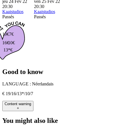
jeu 24 Fév 22
ven 25 Fév 22
20:30
20:30
Kaaistudios
Kaaistudios
Passés
Passés
19€
7€
16€
10€
13*€
Good to know
LANGUAGE :
Néerlandais
€ 19/16/13*/10/7
Content warning
+
You might also like