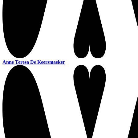
Anne Teresa De Keersmaeker