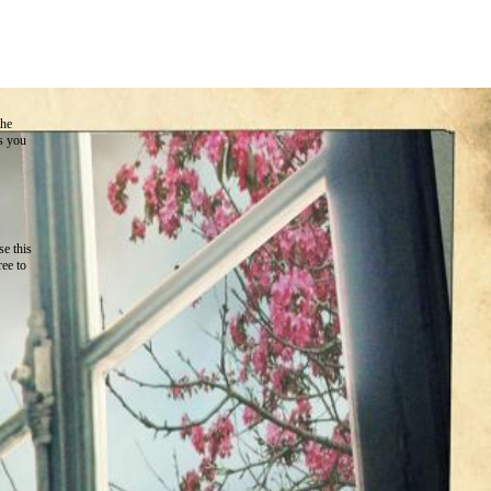
the
as you
e this
ree to