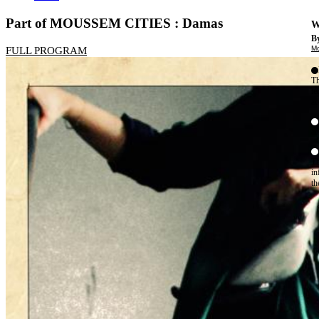
Part of MOUSSEM CITIES : Damas
W
By
Mo
FULL PROGRAM
Th
te
ac
ad
Th
in
th