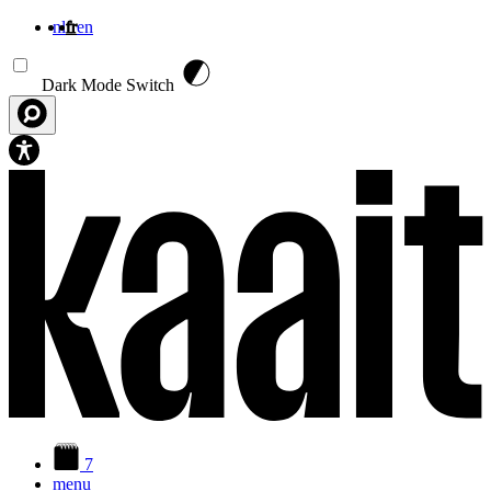
nl
fr
en
Aller au contenu principal
Dark Mode Switch
7
menu