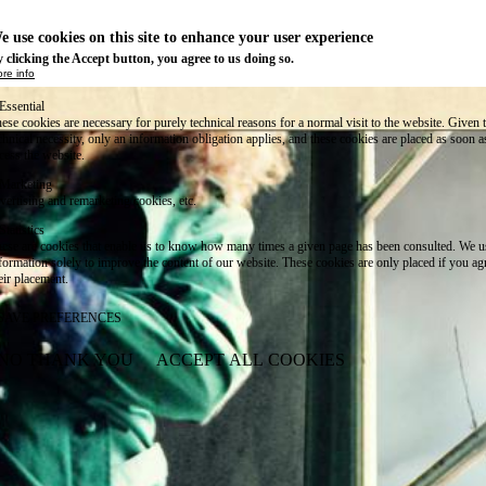
e use cookies on this site to enhance your user experience
 clicking the Accept button, you agree to us doing so.
re info
Essential
ese cookies are necessary for purely technical reasons for a normal visit to the website. Given 
chnical necessity, only an information obligation applies, and these cookies are placed as soon 
cess the website.
Marketing
vertising and remarketing cookies, etc.
Statistics
ese are cookies that enable us to know how many times a given page has been consulted. We us
formation solely to improve the content of our website. These cookies are only placed if you ag
eir placement.
SAVE PREFERENCES
NO THANK YOU
ACCEPT ALL COOKIES
WITHDRAW CONSENT