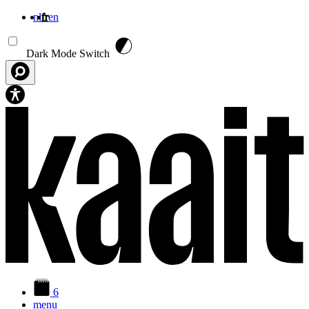
nl
fr
en
Aller au contenu principal
Dark Mode Switch
6
menu