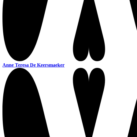
Anne Teresa De Keersmaeker