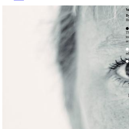
W
By
Mo
Th
te
ac
ad
Th
in
th