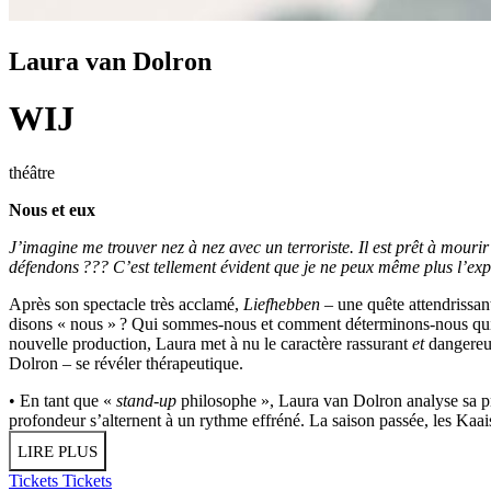
Laura van Dolron
WIJ
théâtre
Nous et eux
J’imagine me trouver nez à nez avec un terroriste. Il est prêt à mou
défendons ??? C’est tellement évident que je ne peux même plus l’e
Après son spectacle très acclamé,
Liefhebben
– une quête attendrissa
disons « nous » ? Qui sommes-nous et comment déterminons-nous qui en f
nouvelle production, Laura met à nu le caractère rassurant
et
dangereux
Dolron – se révéler thérapeutique.
• En tant que «
stand-up
philosophe », Laura van Dolron analyse sa 
profondeur s’alternent à un rythme effréné. La saison passée, les Kaai
LIRE PLUS
Tickets
Tickets