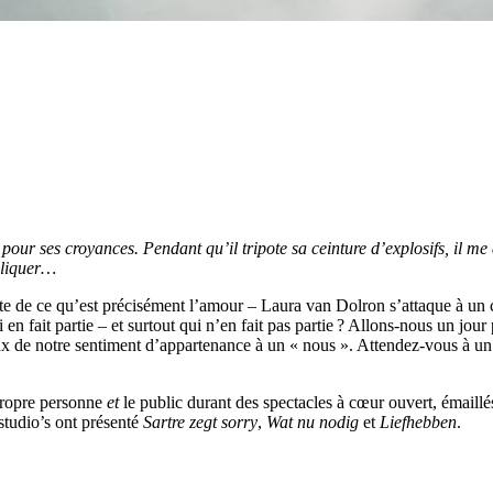
rir pour ses croyances. Pendant qu’il tripote sa ceinture d’explosifs, 
xpliquer…
nte de ce qu’est précisément l’amour – Laura van Dolron s’attaque à 
ait partie – et surtout qui n’en fait pas partie ? Allons-nous un jour p
 de notre sentiment d’appartenance à un « nous ». Attendez-vous à un s
propre personne
et
le public durant des spectacles à cœur ouvert, émaill
studio’s ont présenté
Sartre zegt sorry
,
Wat nu nodig
et
Liefhebben
.