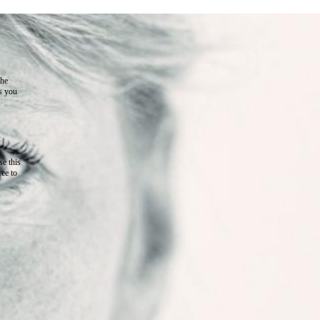
the
as you
e this
ree to