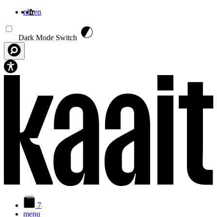
nl
fr
en
Aller au contenu principal
Dark Mode Switch
7
menu