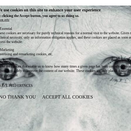
e use cookies on this site to enhance your user experience
 clicking the Accept button, you agree to us doing so.
re info
Essential
ese cookies are necessary for purely technical reasons for a normal visit to the website. Given 
chnical necessity, only an information obligation applies, and these cookies are placed as soon 
cess the website.
Marketing
vertising and remarketing cookies, etc.
Statistics
ese are cookies that enable us to know how many times a given page has been consulted. We us
formation solely to improve the content of our website. These cookies are only placed if you ag
eir placement.
SAVE PREFERENCES
NO THANK YOU
ACCEPT ALL COOKIES
WITHDRAW CONSENT