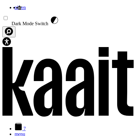
nl
fr
en
Aller au contenu principal
Dark Mode Switch
7
menu