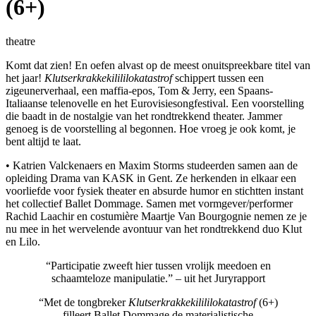
(6+)
theatre
Komt dat zien! En oefen alvast op de meest onuitspreekbare titel van
het jaar!
Klutserkrakkekilililokatastrof
schippert tussen een
zigeunerverhaal, een maffia-epos, Tom & Jerry, een Spaans-
Italiaanse telenovelle en het Eurovisiesongfestival. Een voorstelling
die baadt in de nostalgie van het rondtrekkend theater. Jammer
genoeg is de voorstelling al begonnen. Hoe vroeg je ook komt, je
bent altijd te laat.
• Katrien Valckenaers en Maxim Storms studeerden samen aan de
opleiding Drama van KASK in Gent. Ze herkenden in elkaar een
voorliefde voor fysiek theater en absurde humor en stichtten instant
het collectief Ballet Dommage. Samen met vormgever/performer
Rachid Laachir en costumière Maartje Van Bourgognie nemen ze je
nu mee in het wervelende avontuur van het rondtrekkend duo Klut
en Lilo.
“Participatie zweeft hier tussen vrolijk meedoen en
schaamteloze manipulatie.” – uit het Juryrapport
“Met de tongbreker
Klutserkrakkekilililokatastrof
(6+)
filleert Ballet Dommage de materialistische