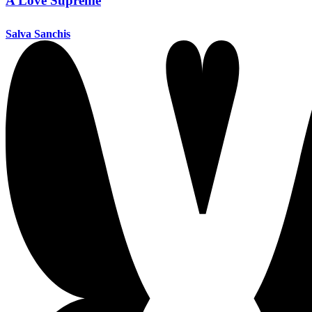
A Love Supreme
Salva Sanchis