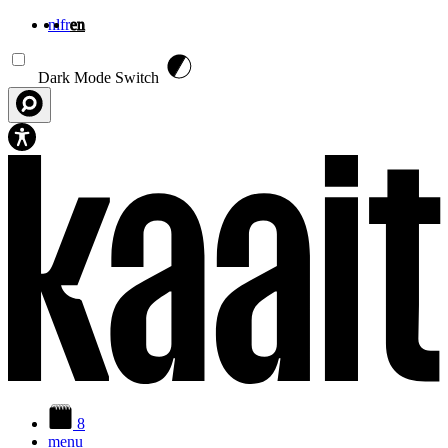
nl
fr
en
Skip to main content
Dark Mode Switch
8
menu