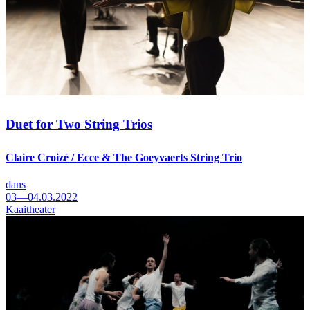
Duet for Two String Trios
Claire Croizé / Ecce & The Goeyvaerts String Trio
dans
03—04.03.2022
Kaaitheater