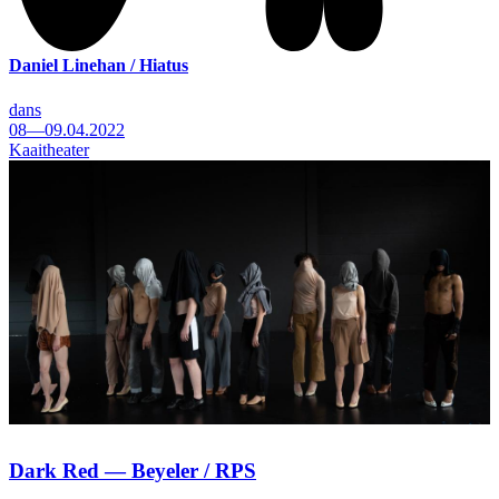
Daniel Linehan / Hiatus
dans
08—09.04.2022
Kaaitheater
Dark Red — Beyeler / RPS