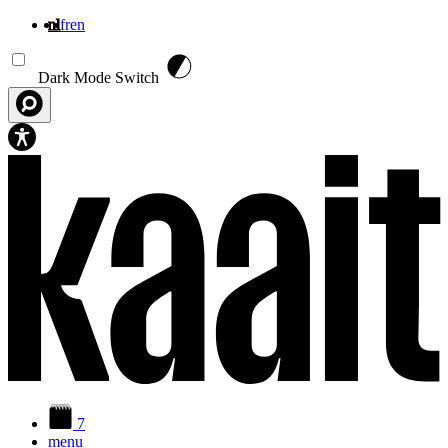
nl
fr
en
Overslaan en naar de inhoud gaan
Dark Mode Switch
7
menu