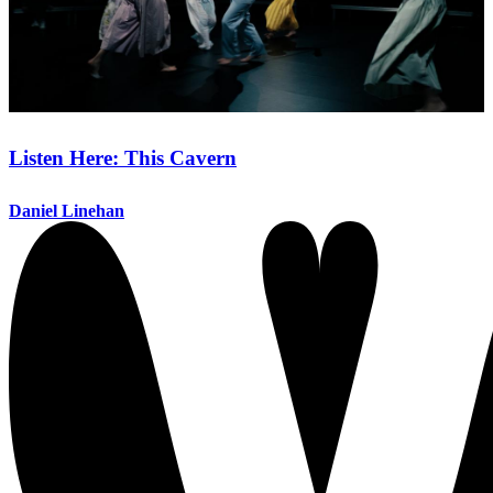
Listen Here: This Cavern
Daniel Linehan