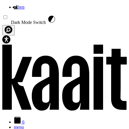
nl
fr
en
Overslaan en naar de inhoud gaan
Dark Mode Switch
6
menu