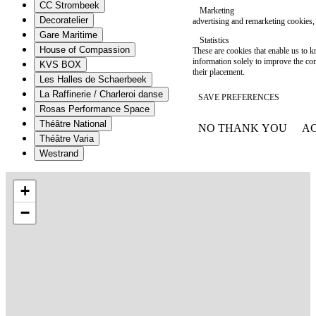
CC Strombeek
Marketing
Decoratelier
advertising and remarketing cookies, 
Gare Maritime
Statistics
House of Compassion
These are cookies that enable us to
information solely to improve the con
KVS BOX
their placement.
Les Halles de Schaerbeek
La Raffinerie / Charleroi danse
SAVE PREFERENCES
Rosas Performance Space
Théâtre National
NO THANK YOU
AC
WITHDRAW CONSEN
Théâtre Varia
Westrand
+
−