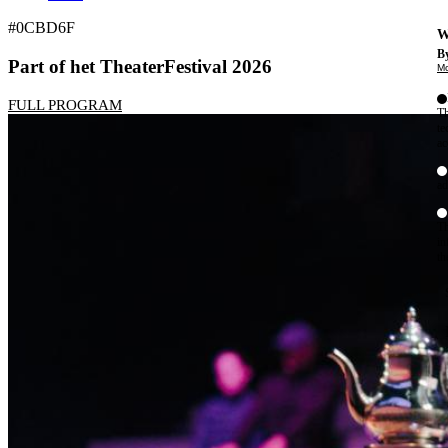
#0CBD6F
W
By
Part of het TheaterFestival 2026
Mo
FULL PROGRAM
Th
te
ac
ad
Th
in
th