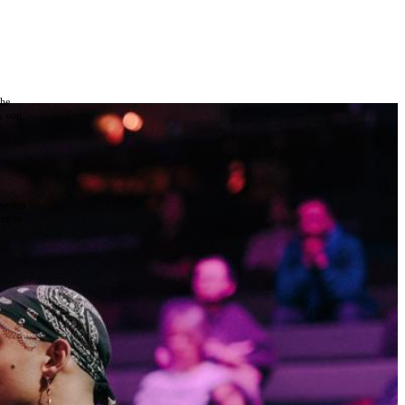
the
as you
e this
ree to