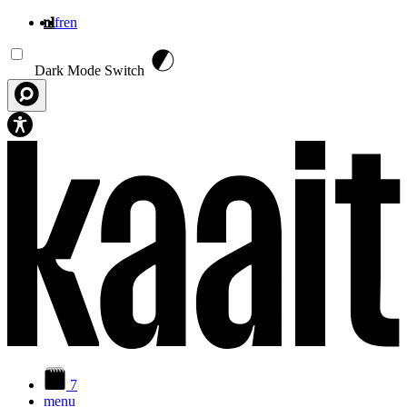
nl
fr
en
Overslaan en naar de inhoud gaan
Dark Mode Switch
7
menu