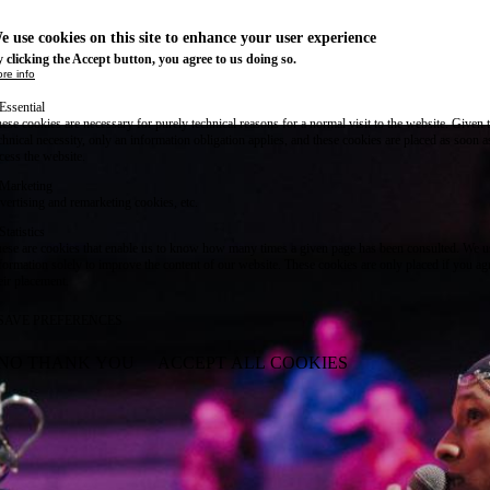
e use cookies on this site to enhance your user experience
 clicking the Accept button, you agree to us doing so.
re info
Essential
ese cookies are necessary for purely technical reasons for a normal visit to the website. Given 
chnical necessity, only an information obligation applies, and these cookies are placed as soon 
cess the website.
Marketing
vertising and remarketing cookies, etc.
Statistics
ese are cookies that enable us to know how many times a given page has been consulted. We us
formation solely to improve the content of our website. These cookies are only placed if you ag
eir placement.
SAVE PREFERENCES
NO THANK YOU
ACCEPT ALL COOKIES
WITHDRAW CONSENT