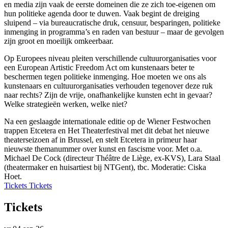
en media zijn vaak de eerste domeinen die ze zich toe-eigenen om
hun politieke agenda door te duwen. Vaak begint de dreiging
sluipend – via bureaucratische druk, censuur, besparingen, politieke
inmenging in programma’s en raden van bestuur – maar de gevolgen
zijn groot en moeilijk omkeerbaar.
Op Europees niveau pleiten verschillende cultuurorganisaties voor
een European Artistic Freedom Act om kunstenaars beter te
beschermen tegen politieke inmenging. Hoe moeten we ons als
kunstenaars en cultuurorganisaties verhouden tegenover deze ruk
naar rechts? Zijn de vrije, onafhankelijke kunsten echt in gevaar?
Welke strategieën werken, welke niet?
Na een geslaagde internationale editie op de Wiener Festwochen
trappen Etcetera en Het Theaterfestival met dit debat het nieuwe
theaterseizoen af in Brussel, en stelt Etcetera in primeur haar
nieuwste themanummer over kunst en fascisme voor. Met o.a.
Michael De Cock (directeur Théâtre de Liège, ex-KVS), Lara Staal
(theatermaker en huisartiest bij NTGent), tbc. Moderatie: Ciska
Hoet.
Tickets
Tickets
Tickets