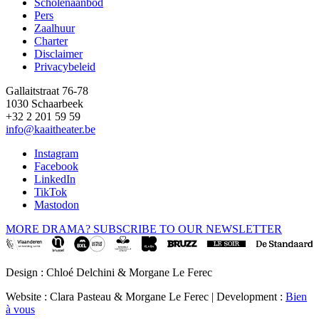
Scholenaanbod
Pers
Footer
Zaalhuur
Charter
Disclaimer
Privacybeleid
Gallaitstraat 76-78
1030 Schaarbeek
+32 2 201 59 59
info@kaaitheater.be
Instagram
Facebook
LinkedIn
TikTok
Mastodon
MORE DRAMA? SUBSCRIBE TO OUR NEWSLETTER
Design : Chloé Delchini & Morgane Le Ferec
Website : Clara Pasteau & Morgane Le Ferec | Development :
Bien
à vous