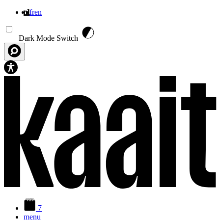
nl
fr
en
Overslaan en naar de inhoud gaan
Dark Mode Switch
7
menu