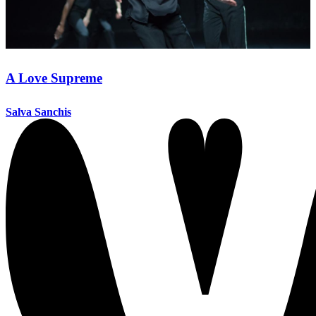
A Love Supreme
Salva Sanchis