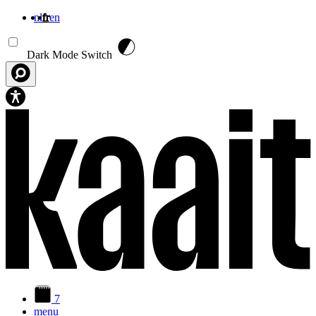
nl
fr
en
Aller au contenu principal
Dark Mode Switch
7
menu