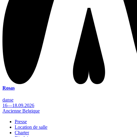
Rosas
danse
16—18.09.2026
Ancienne Belgique
Presse
Location de salle
Footer
Charter