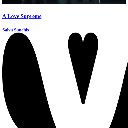
A Love Supreme
Salva Sanchis