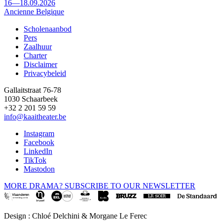
16—18.09.2026
Ancienne Belgique
Scholenaanbod
Pers
Footer
Zaalhuur
Charter
Disclaimer
Privacybeleid
Gallaitstraat 76-78
1030 Schaarbeek
+32 2 201 59 59
info@kaaitheater.be
Instagram
Facebook
LinkedIn
TikTok
Mastodon
MORE DRAMA? SUBSCRIBE TO OUR NEWSLETTER
Design : Chloé Delchini & Morgane Le Ferec