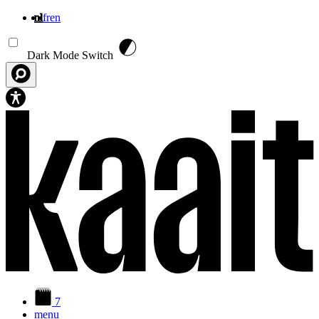
nl
fr
en
Overslaan en naar de inhoud gaan
Dark Mode Switch
7
menu