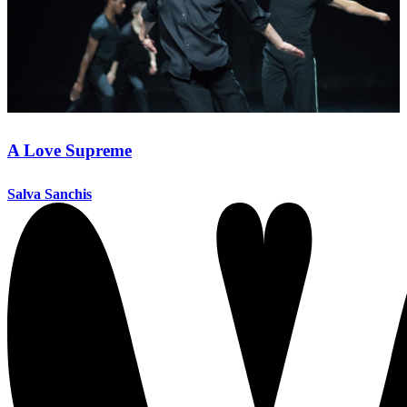
A Love Supreme
Salva Sanchis