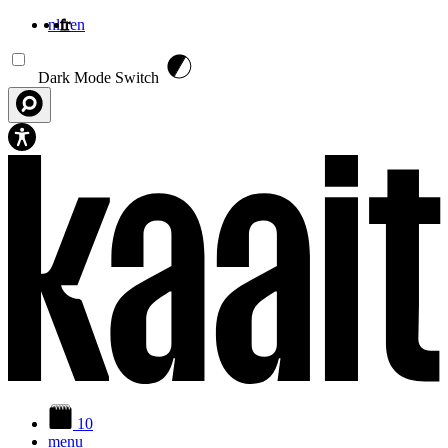
nl
fr
en
Aller au contenu principal
Dark Mode Switch
10
menu