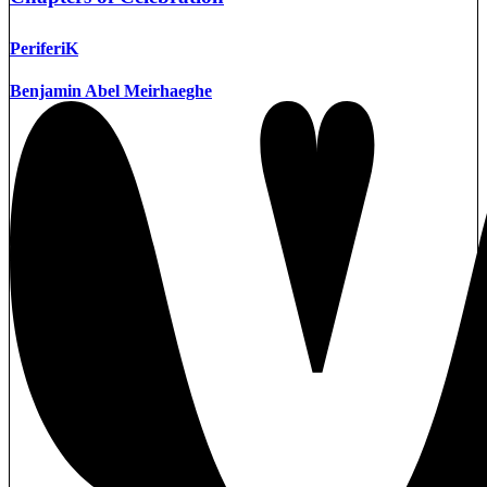
PeriferiK
Benjamin Abel Meirhaeghe