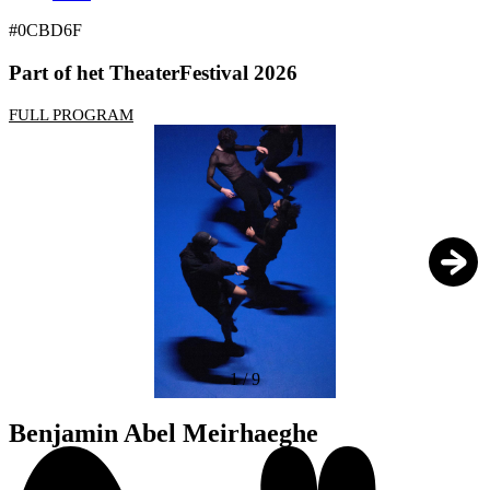
#0CBD6F
Part of het TheaterFestival 2026
FULL PROGRAM
1
/
9
Benjamin Abel Meirhaeghe