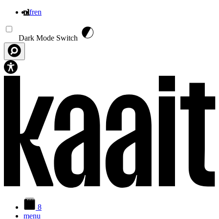
nl
fr
en
Overslaan en naar de inhoud gaan
Dark Mode Switch
8
menu