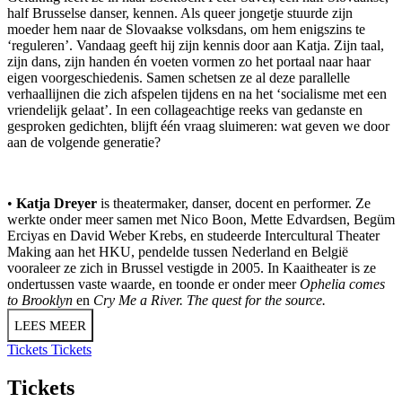
half Brusselse danser, kennen. Als queer jongetje stuurde zijn
moeder hem naar de Slovaakse volksdans, om hem enigszins te
‘reguleren’. Vandaag geeft hij zijn kennis door aan Katja. Zijn taal,
zijn dans, zijn handen én voeten vormen zo het portaal naar haar
eigen voorgeschiedenis. Samen schetsen ze al deze parallelle
verhaallijnen die zich afspelen tijdens en na het ‘socialisme met een
vriendelijk gelaat’. In een collageachtige reeks van gedanste en
gesproken gedichten, blijft één vraag sluimeren: wat geven we door
aan de volgende generatie?
•
Katja Dreyer
is theatermaker, danser, docent en performer. Ze
werkte onder meer samen met Nico Boon, Mette Edvardsen, Begüm
Erciyas en David Weber Krebs, en studeerde Intercultural Theater
Making aan het HKU, pendelde tussen Nederland en België
vooraleer ze zich in Brussel vestigde in 2005. In Kaaitheater is ze
ondertussen vaste waarde, en toonde er onder meer
Ophelia comes
to Brooklyn
en
Cry Me a River. The quest for the source.
LEES MEER
Tickets
Tickets
Tickets