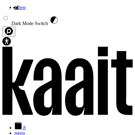
nl
fr
en
Overslaan en naar de inhoud gaan
Dark Mode Switch
8
menu