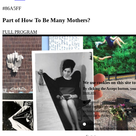
#86A5FF
Part of How To Be Many Mothers?
FULL PROGRAM
We use cookies on this site t
By clicking the Accept button, you
More info
Essential
These cookies are necessary for purel
technical necessity, only an informat
access the website.
Marketing
advertising and remarketing cookies, 