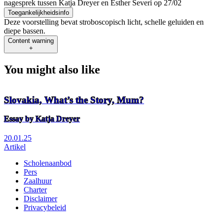
nagesprek tussen Katja Dreyer en Esther Severi op 27/02
Toegankelijkheidsinfo
Deze voorstelling bevat stroboscopisch licht, schelle geluiden en
diepe bassen.
Content warning
+
You might also like
Slovakia, What’s the Story, Mum?
Essay by Katja Dreyer
20.01.25
Artikel
Scholenaanbod
Pers
Footer
Zaalhuur
Charter
Disclaimer
Privacybeleid