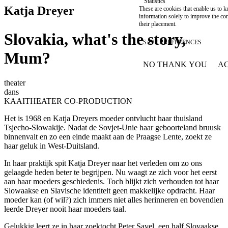
Statistics
Katja Dreyer
These are cookies that enable us to
information solely to improve the con
their placement.
Slovakia, what's the story,
SAVE PREFERENCES
Mum?
NO THANK YOU
AC
WITHDRAW CONSEN
theater
dans
KAAITHEATER CO-PRODUCTION
Het is 1968 en Katja Dreyers moeder ontvlucht haar thuisland
Tsjecho-Slowakije. Nadat de Sovjet-Unie haar geboorteland bruusk
binnenvalt en zo een einde maakt aan de Praagse Lente, zoekt ze
haar geluk in West-Duitsland.
In haar praktijk spit Katja Dreyer naar het verleden om zo ons
gelaagde heden beter te begrijpen. Nu waagt ze zich voor het eerst
aan haar moeders geschiedenis. Toch blijkt zich verhouden tot haar
Slowaakse en Slavische identiteit geen makkelijke opdracht. Haar
moeder kan (of wil?) zich immers niet alles herinneren en bovendien
leerde Dreyer nooit haar moeders taal.
Gelukkig leert ze in haar zoektocht Peter Savel, een half Slovaakse,