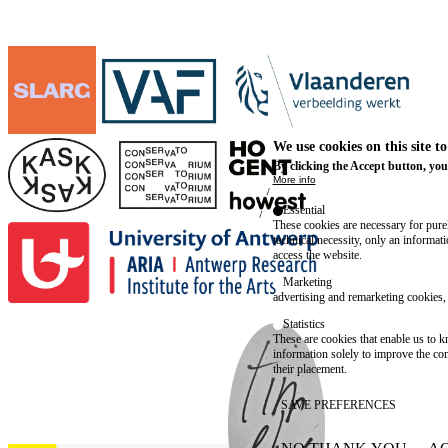
We use cookies on this site t
By clicking the Accept button, you
More info
Essential
These cookies are necessary for purel
technical necessity, only an informat
access the website.
Marketing
advertising and remarketing cookies, 
Statistics
These are cookies that enable us to
information solely to improve the con
their placement.
SAVE PREFERENCES