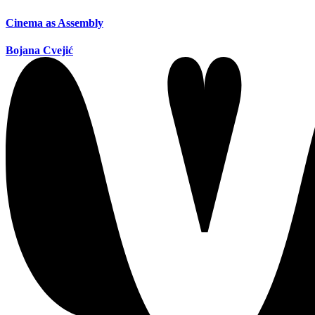
Cinema as Assembly
Bojana Cvejić