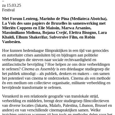
–
za 15.03.25
Festival
Met Forum Lenteng, Marinho de Pina (Mediateca Abotcha),
La Voix des sans papiers de Bruxelles in samenwerking met
Mieriën Coppens en Elie Maissin, Marwa Arsanios,
Massimiliano Mollona, Bojana Cvejić, Elettra Bisogno, Lara
Khaldi, Elhum Shakerifar, Subversive Film, en Robin
Vanbesien.
Hoe kunnen hedendaagse filmpraktijken in een tijd van genocides
en autoritaire crises aansluiten bij en bijdragen aan politieke
verbeeldingen die streven naar sociale rechtvaardigheid en
antifascistische bevrijding ? Hoe helpen ze ons deze verbeeldingen
te oefenen?
Cinema as Assembly
is een driedaagse studiegroep die
het publiek uitnodigt – als publiek, denkers en makers – om samen
het potentieel van cinema te onderzoeken. Cinema als een methode
én een medium om collectieve organisatie, militante verbeelding en
bevrijdende transformatie te oefenen.
Verankerd in een relationele geografie van translokale strijd,
verbeelding en middelen, brengt deze studiegroep filmcollectieven
van diverse locaties (Jakarta, Malafo, Palestina, Libanon, Brussel en
andere) en van verschillende cinemapraktijken samen. Welke
inzichten ontstaan wanneer zij hun tools en methodes delen voor het