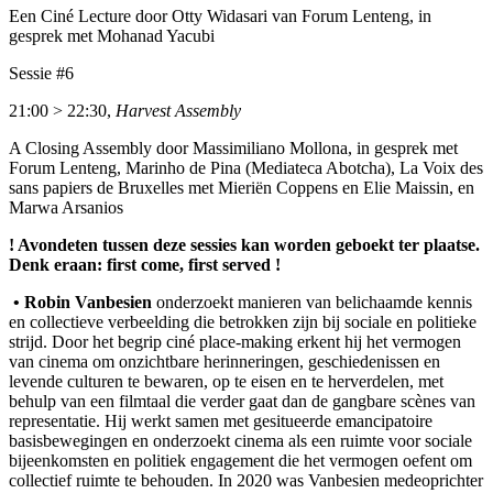
Een Ciné Lecture door Otty Widasari van Forum Lenteng, in
gesprek met Mohanad Yacubi
Sessie #6
21:00 > 22:30,
Harvest Assembly
A Closing Assembly door Massimiliano Mollona, in gesprek met
Forum Lenteng, Marinho de Pina (Mediateca Abotcha), La Voix des
sans papiers de Bruxelles met Mieriën Coppens en Elie Maissin, en
Marwa Arsanios
! Avondeten tussen deze sessies kan worden geboekt ter plaatse.
Denk eraan: first come, first served !
• Robin Vanbesien
onderzoekt manieren van belichaamde kennis
en collectieve verbeelding die betrokken zijn bij sociale en politieke
strijd. Door het begrip ciné place-making erkent hij het vermogen
van cinema om onzichtbare herinneringen, geschiedenissen en
levende culturen te bewaren, op te eisen en te herverdelen, met
behulp van een filmtaal die verder gaat dan de gangbare scènes van
representatie. Hij werkt samen met gesitueerde emancipatoire
basisbewegingen en onderzoekt cinema als een ruimte voor sociale
bijeenkomsten en politiek engagement die het vermogen oefent om
collectief ruimte te behouden. In 2020 was Vanbesien medeoprichter