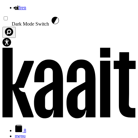
nl
fr
en
Overslaan en naar de inhoud gaan
Dark Mode Switch
8
menu