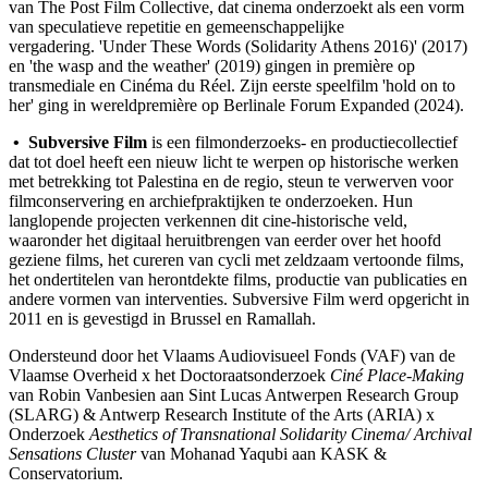
van The Post Film Collective, dat cinema onderzoekt als een vorm
van speculatieve repetitie en gemeenschappelijke
vergadering. 'Under These Words (Solidarity Athens 2016)' (2017)
en 'the wasp and the weather' (2019) gingen in première op
transmediale en Cinéma du Réel. Zijn eerste speelfilm 'hold on to
her' ging in wereldpremière op Berlinale Forum Expanded (2024).
• Subversive Film
is een filmonderzoeks- en productiecollectief
dat tot doel heeft een nieuw licht te werpen op historische werken
met betrekking tot Palestina en de regio, steun te verwerven voor
filmconservering en archiefpraktijken te onderzoeken. Hun
langlopende projecten verkennen dit cine-historische veld,
waaronder het digitaal heruitbrengen van eerder over het hoofd
geziene films, het cureren van cycli met zeldzaam vertoonde films,
het ondertitelen van herontdekte films, productie van publicaties en
andere vormen van interventies. Subversive Film werd opgericht in
2011 en is gevestigd in Brussel en Ramallah.
Ondersteund door het Vlaams Audiovisueel Fonds (VAF) van de
Vlaamse Overheid x het Doctoraatsonderzoek
Ciné Place-Making
van Robin Vanbesien aan Sint Lucas Antwerpen Research Group
(SLARG) & Antwerp Research Institute of the Arts (ARIA) x
Onderzoek
Aesthetics of Transnational Solidarity Cinema/ Archival
Sensations Cluster
van Mohanad Yaqubi aan KASK &
Conservatorium.