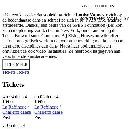
SAVE PREFERENCES
• Na een klassieke dansopleiding richtte
Louise Vanneste
zich op
NO THANK YOU
AC
de hedendaagse dans en schreef ze zich in bij P.A.R.T.S., waar ze
WITHDRAW CONSEN
afstudeerde. Dankzij een beurs van de SPES Foundation (Be) kon
ze haar opleiding voortzetten in New York, onder andere bij de
Trisha Brown Dance Company. Bij Rising Horses ontwikkelt ze
haar choreografisch werk in nauwe samenwerking met kunstenaars
uit andere disciplines dan dans. Naast haar podiumprojecten
ontwikkelt ze ook video-installaties. Ze heeft ook lesgegeven aan
verschillende kunstacademies.
LEES MEER
Tickets
Tickets
Tickets
wo 04 dec 24
do 05 dec 24
19:00
19:00
La Raffinerie /
La Raffinerie /
Charleroi danse
Charleroi danse
Past
Past
vr 06 dec 24