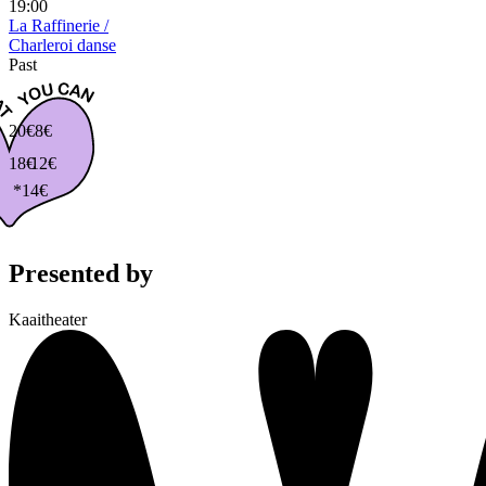
19:00
La Raffinerie /
Charleroi danse
Past
20€
8€
18€
12€
*14€
Presented by
Kaaitheater