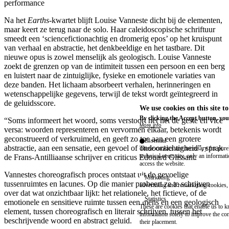
performance
Na het
Earths-
kwartet blijft Louise Vanneste dicht bij de elementen,
maar keert ze terug naar de solo. Haar caleidoscopische schriftuur
smeedt een ‘sciencefictionachtig en dromerig epos’ op het kruispunt
van verhaal en abstractie, het denkbeeldige en het tastbare. Dit
nieuwe opus is zowel menselijk als geologisch. Louise Vanneste
zoekt de grenzen op van de intimiteit tussen een persoon en een berg
en luistert naar de zintuiglijke, fysieke en emotionele variaties van
deze banden. Het lichaam absorbeert verhalen, herinneringen en
wetenschappelijke gegevens, terwijl de tekst wordt geïntegreerd in
de geluidsscore.
We use cookies on this site t
By clicking the Accept button, you
“Soms informeert het woord, soms verstoort het net de geste en vice
More info
versa: woorden representeren en vervormen elkaar, betekenis wordt
geconstrueerd of verkruimeld, en geeft zo toe aan een grotere
Essential
abstractie, aan een sensatie, een gevoel of ondoorzichtigheid”, sprak
These cookies are necessary for purel
technical necessity, only an informat
de Frans-Antilliaanse schrijver en criticus Edouard Glissant.
access the website.
Vannestes choreografisch proces ontstaat uit de gevoelige
Marketing
tussenruimtes en lacunes. Op die manier probeert ze te schrijven
advertising and remarketing cookies, 
over dat wat onzichtbaar lijkt: het relationele, het fictieve, of de
Statistics
emotionele en sensitieve ruimte tussen een mens en een geologisch
These are cookies that enable us to
element, tussen choreografisch en literair schrijven, tussen het
information solely to improve the con
beschrijvende woord en abstract geluid.
their placement.