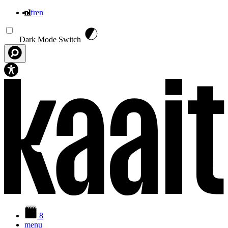
nl
fr
en
Overslaan en naar de inhoud gaan
Dark Mode Switch
8
menu