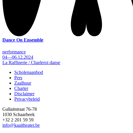
Dance On Ensemble
performance
04—06.12.2024
La Raffinerie / Charleroi danse
Scholenaanbod
Pers
Footer
Zaalhuur
Charter
Disclaimer
Privacybeleid
Gallaitstraat 76-78
1030 Schaarbeek
+32 2 201 59 59
info@kaaitheater.be