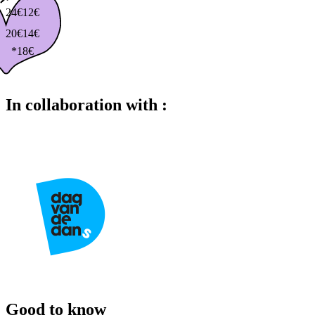
24€
12€
20€
14€
*18€
In collaboration with :
Good to know