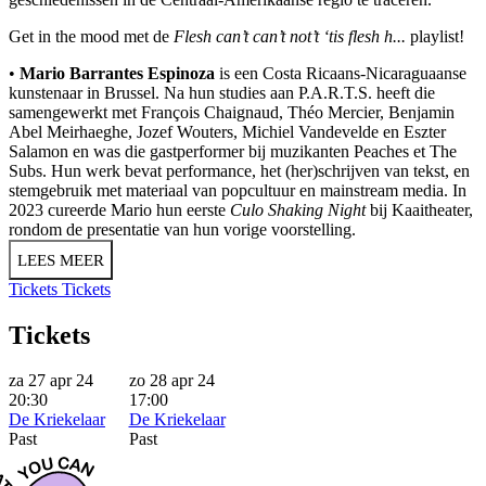
Get in the mood met de
Flesh can’t can’t not’t ‘tis flesh h...
playlist
!
•
Mario Barrantes Espinoza
is een Costa Ricaans-Nicaraguaanse
kunstenaar in Brussel. Na hun studies aan P.A.R.T.S. heeft die
samengewerkt met François Chaignaud, Théo Mercier, Benjamin
Abel Meirhaeghe, Jozef Wouters, Michiel Vandevelde en Eszter
Salamon en was die gastperformer bij muzikanten Peaches et The
Subs. Hun werk bevat performance, het (her)schrijven van tekst, en
stemgebruik met materiaal van popcultuur en mainstream media. In
2023 cureerde Mario hun eerste
Culo Shaking Night
bij Kaaitheater,
rondom de presentatie van hun vorige voorstelling.
LEES MEER
Tickets
Tickets
Tickets
za 27 apr 24
zo 28 apr 24
20:30
17:00
De Kriekelaar
De Kriekelaar
Past
Past