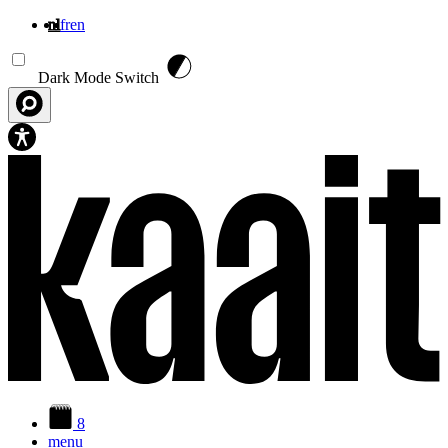
nl
fr
en
Overslaan en naar de inhoud gaan
Dark Mode Switch
8
menu