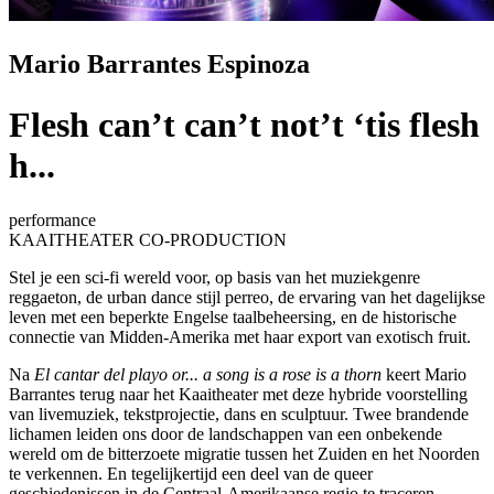
Mario Barrantes Espinoza
Flesh can’t can’t not’t ‘tis flesh
h...
performance
KAAITHEATER CO-PRODUCTION
Stel je een sci-fi wereld voor, op basis van het muziekgenre
reggaeton, de urban dance stijl perreo, de ervaring van het dagelijkse
leven met een beperkte Engelse taalbeheersing, en de historische
connectie van Midden-Amerika met haar export van exotisch fruit.
Na
El cantar del playo or... a song is a rose is a thorn
keert Mario
Barrantes terug naar het Kaaitheater met deze hybride voorstelling
van livemuziek, tekstprojectie, dans en sculptuur. Twee brandende
lichamen leiden ons door de landschappen van een onbekende
wereld om de bitterzoete migratie tussen het Zuiden en het Noorden
te verkennen. En tegelijkertijd een deel van de queer
geschiedenissen in de Centraal-Amerikaanse regio te traceren.