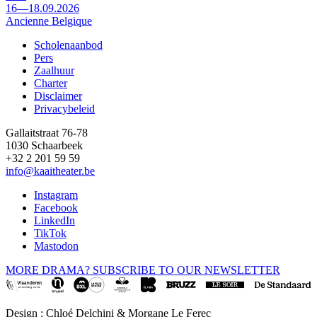
16—18.09.2026
Ancienne Belgique
Scholenaanbod
Pers
Footer
Zaalhuur
Charter
Disclaimer
Privacybeleid
Gallaitstraat 76-78
1030 Schaarbeek
+32 2 201 59 59
info@kaaitheater.be
Instagram
Facebook
LinkedIn
TikTok
Mastodon
MORE DRAMA? SUBSCRIBE TO OUR NEWSLETTER
Design : Chloé Delchini & Morgane Le Ferec