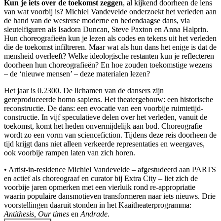
Kun je iets over de toekomst zeggen
, al kijkend doorheen de lens
van wat voorbij is? Michiel Vandevelde onderzoekt het verleden aan
de hand van de westerse moderne en hedendaagse dans, via
sleutelfiguren als Isadora Duncan, Steve Paxton en Anna Halprin.
Hun choreografieën kun je lezen als codes en tekens uit het verleden
die de toekomst infiltreren. Maar wat als hun dans het enige is dat de
mensheid overleeft? Welke ideologische restanten kun je reflecteren
doorheen hun choreografieën? En hoe zouden toekomstige wezens
– de ‘nieuwe mensen’ – deze materialen lezen?
Het jaar is 0.2300. De lichamen van de dansers zijn
gereproduceerde homo sapiens. Het theatergebouw: een historische
reconstructie. De dans: een evocatie van een voorbije ruimtetijd-
constructie. In vijf speculatieve delen over het verleden, vanuit de
toekomst, komt het heden onvermijdelijk aan bod. Choreografie
wordt zo een vorm van sciencefiction. Tijdens deze reis doorheen de
tijd krijgt dans niet alleen verkeerde representaties en weergaves,
ook voorbije rampen laten van zich horen.
• Artist-in-residence Michiel Vandevelde – afgestudeerd aan PARTS
en actief als choreograaf en curator bij Extra City – liet zich de
voorbije jaren opmerken met een vierluik rond re-appropriatie
waarin populaire dansmotieven transformeren naar iets nieuws. Drie
voorstellingen daaruit stonden in het Kaaitheaterprogramma:
Antithesis, Our times
en
Andrade
.