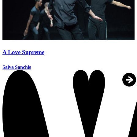
A Love Supreme
Salva Sanchis