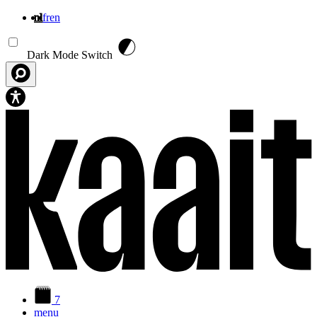
nl
fr
en
Overslaan en naar de inhoud gaan
Dark Mode Switch
7
menu