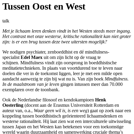
Tussen Oost en West
talk
Met je lichaam leren denken vindt in het Westen steeds meer ingang.
Het contrast met onze westerse, kritische rationaliteit kan niet groter
zijn: is er een brug tussen deze twee uitersten mogelijk?
We nodigen psychiater, zenboeddhist en dé mindfulness-
specialist
Edel Maex
uit om zijn licht op de vraag te
schijnen. Mindfulness vindt zijn oorsprong in boeddhistische
meditatietechnieken. In plaats van voortdurend toe te leven naar
doelen die ver in de toekomst liggen, leer je met een milde open
aandacht aanwezig te zijn bij wat nu is. Van zijn boek
Mindfulness.
In de maalstroom van je leven
gingen intussen meer dan 70.000
exemplaren over de toonbank.
Ook de Nederlandse filosoof en kendokampioen
Henk
Oosterling
(docent aan de Erasmus Universiteit Rotterdam en
auteur van, o.a.,
Waar geen wil is, is een weg
) gaat op zoek naar een
koppeling tussen boeddhistisch geörienteerd lichaamsdenken en
westerse rationaliteit. Hij laat zien wat een interculturele uitwisseling
tussen Japan en het Westen kan betekenen voor een toekomstige
wereld waarin duurzaamheid en samenwerking cruciale thema’s