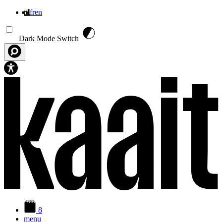
nl
fr
en
Overslaan en naar de inhoud gaan
Dark Mode Switch
8
menu