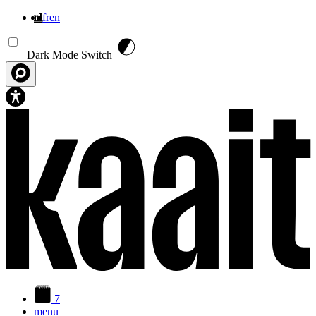
nl
fr
en
Overslaan en naar de inhoud gaan
Dark Mode Switch
7
menu