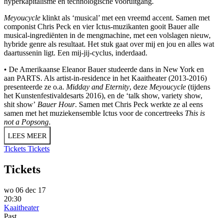
hyperkapitalisme en technologische vooruitgang.
Meyoucycle
klinkt als ‘musical’ met een vreemd accent. Samen met
componist Chris Peck en vier Ictus-muzikanten gooit Bauer alle
musical-ingrediënten in de mengmachine, met een volslagen nieuw,
hybride genre als resultaat. Het stuk gaat over mij en jou en alles wat
daartussenin ligt. Een mij-jij-cyclus, inderdaad.
• De Amerikaanse Eleanor Bauer studeerde dans in New York en
aan PARTS. Als artist-in-residence in het Kaaitheater (2013-2016)
presenteerde ze o.a.
Midday and Eternity
, deze
Meyoucycle
(tijdens
het Kunstenfestivaldesarts 2016), en de ‘talk show, variety show,
shit show’
Bauer Hour
. Samen met Chris Peck werkte ze al eens
samen met het muziekensemble Ictus voor de concertreeks
This is
not a Popsong
.
LEES MEER
Tickets
Tickets
Tickets
wo 06 dec 17
20:30
Kaaitheater
Past