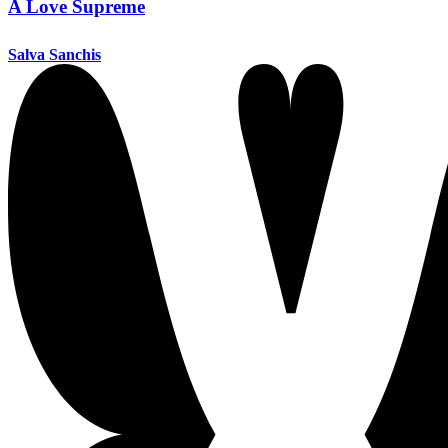
A Love Supreme
Salva Sanchis