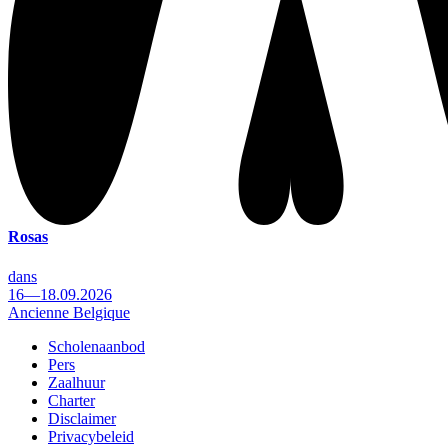
Rosas
dans
16—18.09.2026
Ancienne Belgique
Scholenaanbod
Pers
Footer
Zaalhuur
Charter
Disclaimer
Privacybeleid