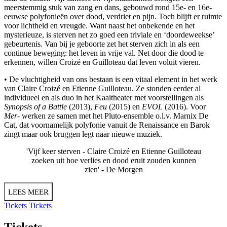
meerstemmig stuk van zang en dans, gebouwd rond 15e- en 16e-
eeuwse polyfonieën over dood, verdriet en pijn. Toch blijft er ruimte
voor lichtheid en vreugde. Want naast het onbekende en het
mysterieuze, is sterven net zo goed een triviale en ‘doordeweekse’
gebeurtenis. Van bij je geboorte zet het sterven zich in als een
continue beweging: het leven in vrije val. Net door die dood te
erkennen, willen Croizé en Guilloteau dat leven voluit vieren.
• De vluchtigheid van ons bestaan is een vitaal element in het werk
van Claire Croizé en Etienne Guilloteau. Ze stonden eerder al
individueel en als duo in het Kaaitheater met voorstellingen als
Synopsis of a Battle
(2013),
Feu
(2015) en
EVOL
(2016). Voor
Mer-
werken ze samen met het Pluto-ensemble o.l.v. Marnix De
Cat, dat voornamelijk polyfonie vanuit de Renaissance en Barok
zingt maar ook bruggen legt naar nieuwe muziek.
'Vijf keer sterven - Claire Croizé en Etienne Guilloteau
zoeken uit hoe verlies en dood eruit zouden kunnen
zien' -
De Morgen
LEES MEER
Tickets
Tickets