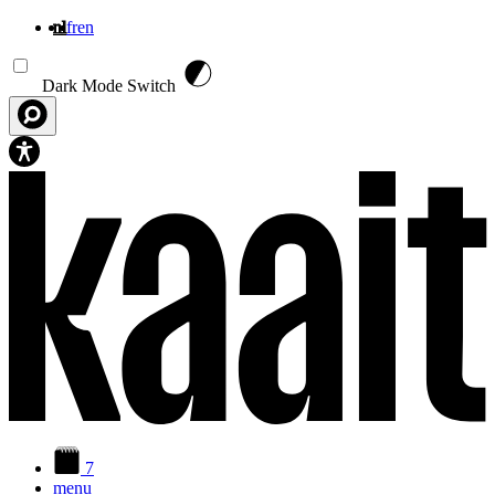
nl
fr
en
Overslaan en naar de inhoud gaan
Dark Mode Switch
7
menu