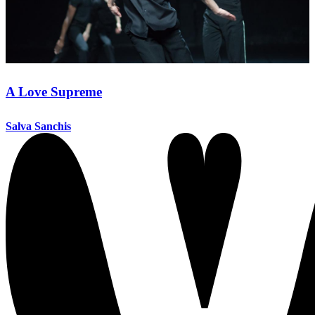
A Love Supreme
Salva Sanchis