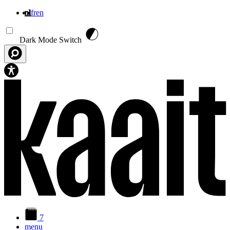
nl
fr
en
Overslaan en naar de inhoud gaan
Dark Mode Switch
7
menu