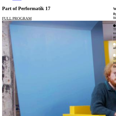
Part of Performatik 17
W
By
Mo
FULL PROGRAM
Th
te
ac
ad
Th
in
th