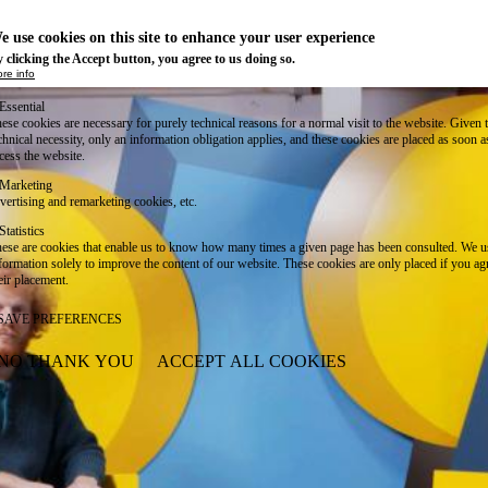
e use cookies on this site to enhance your user experience
 clicking the Accept button, you agree to us doing so.
re info
Essential
ese cookies are necessary for purely technical reasons for a normal visit to the website. Given 
chnical necessity, only an information obligation applies, and these cookies are placed as soon 
cess the website.
Marketing
vertising and remarketing cookies, etc.
Statistics
ese are cookies that enable us to know how many times a given page has been consulted. We us
formation solely to improve the content of our website. These cookies are only placed if you ag
eir placement.
SAVE PREFERENCES
NO THANK YOU
ACCEPT ALL COOKIES
WITHDRAW CONSENT