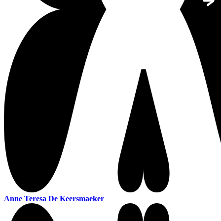
Anne Teresa De Keersmaeker