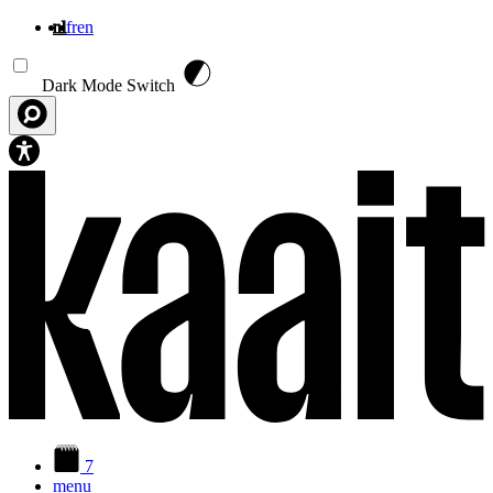
nl
fr
en
Overslaan en naar de inhoud gaan
Dark Mode Switch
7
menu