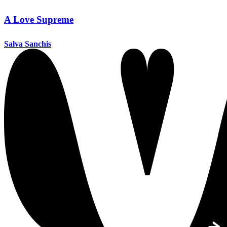
A Love Supreme
Salva Sanchis