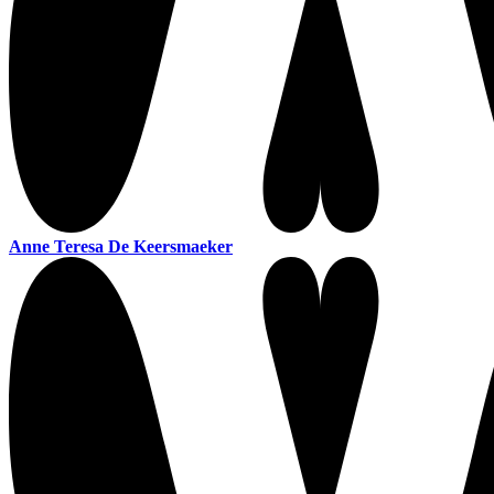
Anne Teresa De Keersmaeker