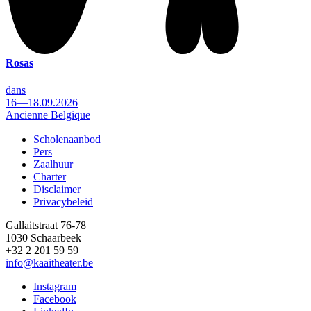
Rosas
dans
16—18.09.2026
Ancienne Belgique
Scholenaanbod
Pers
Footer
Zaalhuur
Charter
Disclaimer
Privacybeleid
Gallaitstraat 76-78
1030 Schaarbeek
+32 2 201 59 59
info@kaaitheater.be
Instagram
Facebook