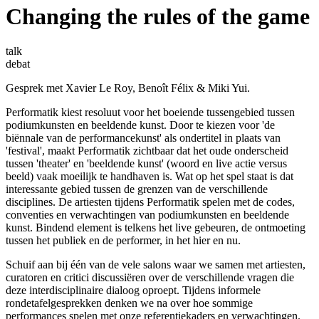
Changing the rules of the game
talk
debat
Gesprek met Xavier Le Roy, Benoît Félix & Miki Yui.
Performatik kiest resoluut voor het boeiende tussengebied tussen
podiumkunsten en beeldende kunst. Door te kiezen voor 'de
biënnale van de performancekunst' als ondertitel in plaats van
'festival', maakt Performatik zichtbaar dat het oude onderscheid
tussen 'theater' en 'beeldende kunst' (woord en live actie versus
beeld) vaak moeilijk te handhaven is. Wat op het spel staat is dat
interessante gebied tussen de grenzen van de verschillende
disciplines. De artiesten tijdens Performatik spelen met de codes,
conventies en verwachtingen van podiumkunsten en beeldende
kunst. Bindend element is telkens het live gebeuren, de ontmoeting
tussen het publiek en de performer, in het hier en nu.
Schuif aan bij één van de vele salons waar we samen met artiesten,
curatoren en critici discussiëren over de verschillende vragen die
deze interdisciplinaire dialoog oproept. Tijdens informele
rondetafelgesprekken denken we na over hoe sommige
performances spelen met onze referentiekaders en verwachtingen.