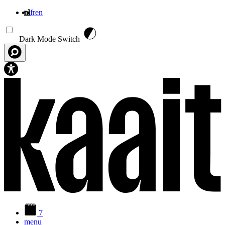
nl
fr
en
Overslaan en naar de inhoud gaan
Dark Mode Switch
7
menu