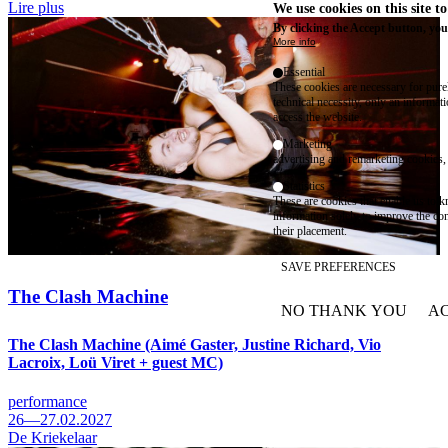
Lire plus
We use cookies on this site t
By clicking the Accept button, you
More info
Essential
These cookies are necessary for purel
technical necessity, only an informat
access the website.
Marketing
advertising and remarketing cookies, 
Statistics
These are cookies that enable us to
information solely to improve the con
their placement.
SAVE PREFERENCES
The Clash Machine
NO THANK YOU
AC
WITHDRAW CONSEN
The Clash Machine (Aimé Gaster, Justine Richard, Vio
Lacroix, Loü Viret + guest MC)
performance
26—27.02.2027
De Kriekelaar