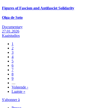
Figures of Fascism and Antifascist Solidarity
Olga de Soto
Documentary
27.01.2026
Kaaistudios
Pagina
1
Pagina
2
Pagination
Pagina
3
Pagina
4
Pagina
5
Pagina
6
Pagina
7
Pagina
8
Pagina
9
…
Page
Volgende ›
suivante
Dernière
Laatste »
page
S'abonner à
Presse