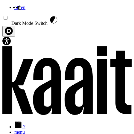
nl
fr
en
Aller au contenu principal
Dark Mode Switch
7
menu