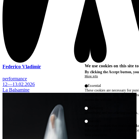
We use cookies on this site t
Federico Vladimir
By clicking the Accept button, you
More info
performance
12—13.02.2026
Essential
La Balsamine
These cookies are necessary for purel
technical necessity, only an informat
access the website.
Marketing
advertising and remarketing cookies, 
Statistics
These are cookies that enable us to
information solely to improve the con
their placement.