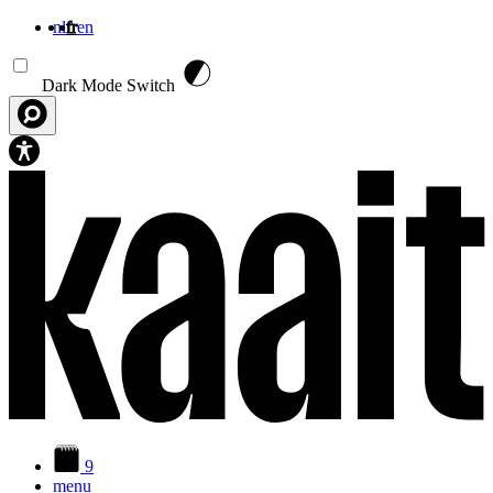
nl
fr
en
Aller au contenu principal
Dark Mode Switch
9
menu