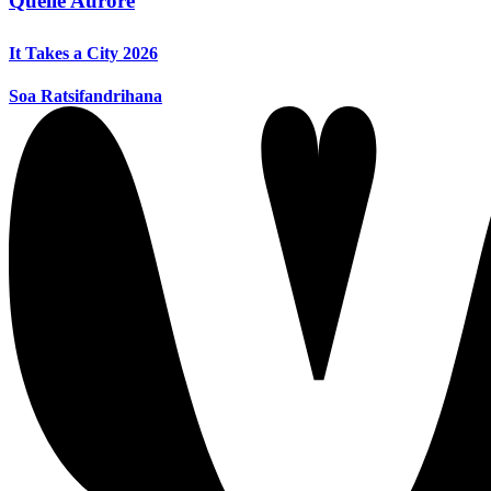
Quelle Aurore
It Takes a City 2026
Soa Ratsifandrihana