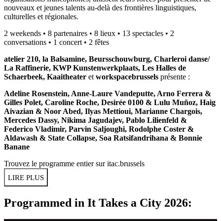
nouveaux et jeunes talents au-delà des frontières linguistiques,
culturelles et régionales.
2 weekends • 8 partenaires • 8 lieux • 13 spectacles • 2
conversations • 1 concert • 2 fêtes
atelier 210, la Balsamine, Beursschouwburg, Charleroi danse/
La Raffinerie, KWP Kunstenwerkplaats, Les Halles de
Schaerbeek, Kaaitheater
et
workspacebrussels
présente :
Adeline Rosenstein, Anne-Laure Vandeputte, Arno Ferrera &
Gilles Polet, Caroline Roche, Desirée 0100 & Lulu Muñoz, Haig
Aivazian & Noor Abed, Ilyas Mettioui, Marianne Chargois,
Mercedes Dassy, Nikima Jagudajev, Pablo Lilienfeld &
Federico Vladimir, Parvin Saljoughi, Rodolphe Coster &
Aldawash & State Collapse, Soa Ratsifandrihana & Bonnie
Banane
Trouvez le programme entier sur
itac.brussels
LIRE PLUS
Programmed in It Takes a City 2026: