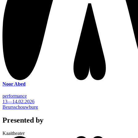
Noor Abed
performance
13—14.02.2026
Beursschouwburg
Presented by
Kaaitheater