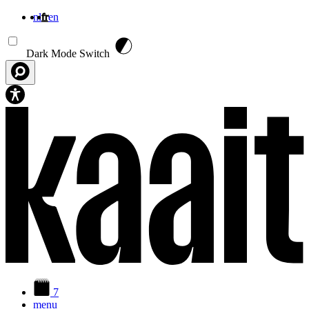
nl
fr
en
Aller au contenu principal
Dark Mode Switch
7
menu