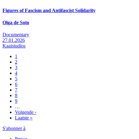
Figures of Fascism and Antifascist Solidarity
Olga de Soto
Documentary
27.01.2026
Kaaistudios
Pagina
1
Pagina
2
Pagination
Pagina
3
Pagina
4
Pagina
5
Pagina
6
Pagina
7
Pagina
8
Pagina
9
…
Page
Volgende ›
suivante
Dernière
Laatste »
page
S'abonner à
Presse