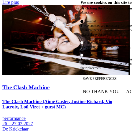
Lire plus
We use cookies on this site t
By clicking the Accept button, you
More info
Essential
These cookies are necessary for purel
technical necessity, only an informat
access the website.
Marketing
advertising and remarketing cookies, 
Statistics
These are cookies that enable us to
information solely to improve the con
their placement.
SAVE PREFERENCES
The Clash Machine
NO THANK YOU
AC
WITHDRAW CONSEN
The Clash Machine (Aimé Gaster, Justine Richard, Vio
Lacroix, Loü Viret + guest MC)
performance
26—27.02.2027
De Kriekelaar