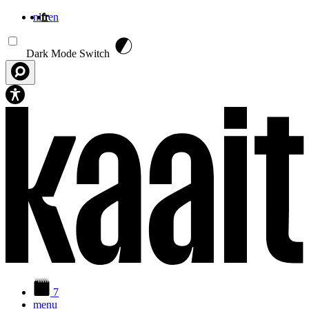
nl
fr
en
Aller au contenu principal
Dark Mode Switch
7
menu