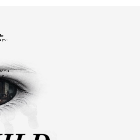
the
as you
e this
ree to