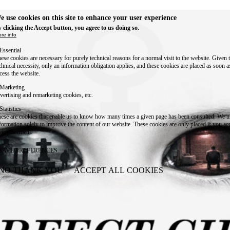
e use cookies on this site to enhance your user experience
 clicking the Accept button, you agree to us doing so.
re info
Essential
ese cookies are necessary for purely technical reasons for a normal visit to the website. Given 
chnical necessity, only an information obligation applies, and these cookies are placed as soon 
cess the website.
Marketing
vertising and remarketing cookies, etc.
Statistics
ese are cookies that enable us to know how many times a given page has been consulted. We us
formation solely to improve the content of our website. These cookies are only placed if you ag
eir placement.
SAVE PREFERENCES
NO THANK YOU
ACCEPT ALL COOKIES
WITHDRAW CONSENT