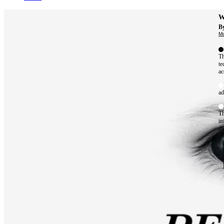
W
By
Mo
Th
te
ac
ad
Th
in
th