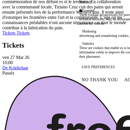
commémoration de nos défunt·es et le territoire. En collaboration
More info
avec la communauté locale, Tiziano Cruz cuit des pains qui seront
Essential
ensuite présentés lors de la performance
Wayqeycuna
. Il tente ainsi
These cookies are necessary for purel
d'estomper les frontières entre l'art et la communauté. L'âge ou les
technical necessity, only an informat
connaissances préalables n'ont aucune importance car tout le monde
access the website.
contribue à la fabrication du pain.
Marketing
Tickets
Tickets
advertising and remarketing cookies, 
Tickets
Statistics
These are cookies that enable us to
information solely to improve the con
their placement.
ven 27 Mar 26
10:00
SAVE PREFERENCES
De Kriekelaar
Passés
NO THANK YOU
AC
WITHDRAW CONSEN