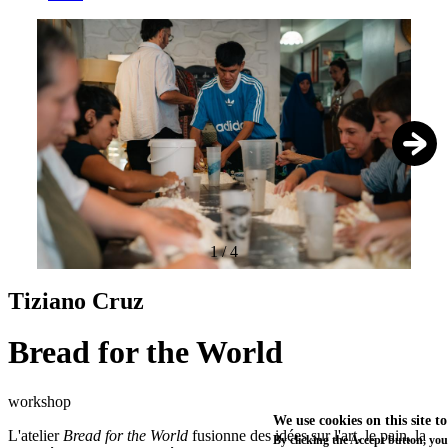
1
/
4
Tiziano Cruz
Bread for the World
workshop
We use cookies on this site t
L'atelier
Bread for the World
fusionne des idées sur l'art, le pain, la
By clicking the Accept button, you