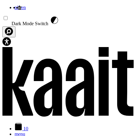
nl
fr
en
Aller au contenu principal
Dark Mode Switch
10
menu