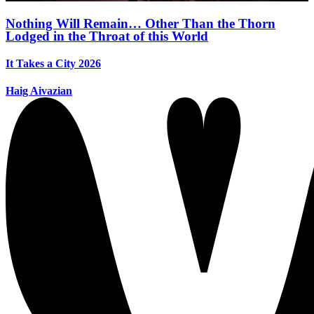
Nothing Will Remain… Other Than the Thorn
Lodged in the Throat of this World
It Takes a City 2026
Haig Aivazian