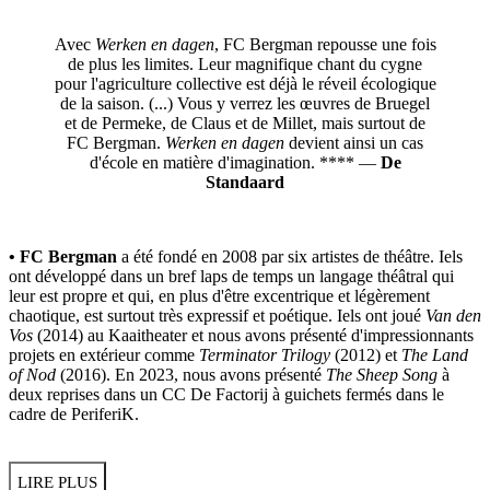
Avec
Werken en dagen
, FC Bergman repousse une fois
de plus les limites. Leur magnifique chant du cygne
pour l'agriculture collective est déjà le réveil écologique
de la saison. (...) Vous y verrez les œuvres de Bruegel
et de Permeke, de Claus et de Millet, mais surtout de
FC Bergman.
Werken en dagen
devient ainsi un cas
d'école en matière d'imagination. **** —
De
Standaard
• FC Bergman
a été fondé en 2008 par six artistes de théâtre. Iels
ont développé dans un bref laps de temps un langage théâtral qui
leur est propre et qui, en plus d'être excentrique et légèrement
chaotique, est surtout très expressif et poétique. Iels ont joué
Van den
Vos
(2014) au Kaaitheater et nous avons présenté d'impressionnants
projets en extérieur comme
Terminator Trilogy
(2012) et
The Land
of Nod
(2016). En 2023, nous avons présenté
The Sheep Song
à
deux reprises dans un CC De Factorij à guichets fermés dans le
cadre de PeriferiK.
LIRE PLUS