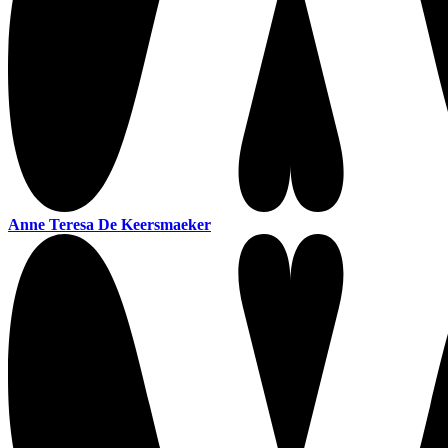
Anne Teresa De Keersmaeker