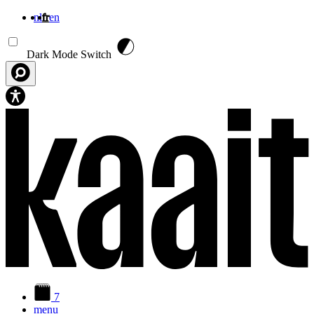
nl
fr
en
Aller au contenu principal
Dark Mode Switch
7
menu