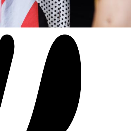
1
/
6