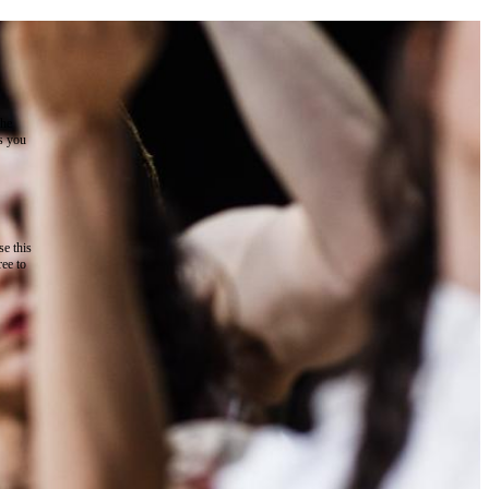
the
as you
e this
ree to