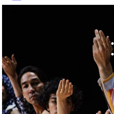
W
By
Mo
Th
te
ac
ad
Th
in
th