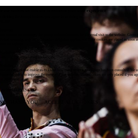
e use cookies on this site to enhance your user experience
 clicking the Accept button, you agree to us doing so.
re info
Essential
ese cookies are necessary for purely technical reasons for a normal visit to the website. Given 
chnical necessity, only an information obligation applies, and these cookies are placed as soon 
cess the website.
Marketing
vertising and remarketing cookies, etc.
Statistics
ese are cookies that enable us to know how many times a given page has been consulted. We us
formation solely to improve the content of our website. These cookies are only placed if you ag
eir placement.
SAVE PREFERENCES
NO THANK YOU
ACCEPT ALL COOKIES
WITHDRAW CONSENT