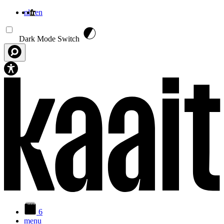
nl
fr
en
Aller au contenu principal
Dark Mode Switch
6
menu