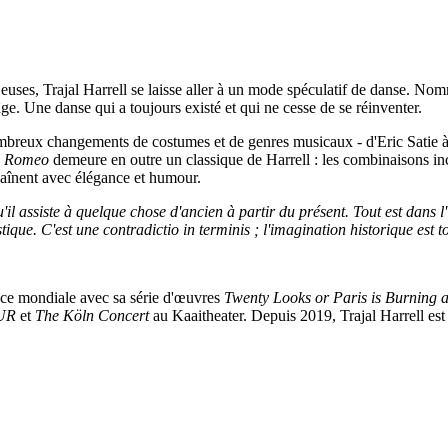
euses, Trajal Harrell se laisse aller à un mode spéculatif de danse. N
l'âge. Une danse qui a toujours existé et qui ne cesse de se réinventer.
reux changements de costumes et de genres musicaux - d'Eric Satie à Pi
e Romeo
demeure en outre un classique de Harrell : les combinaisons inc
chaînent avec élégance et humour.
'il assiste à quelque chose d'ancien à partir du présent. Tout est dans l'
tique. C'est une contradictio in terminis ; l'imagination historique est t
ce mondiale avec sa série d'œuvres
Twenty Looks or Paris is Burning 
UR
et
The Köln Concert
au Kaaitheater. Depuis 2019, Trajal Harrell est