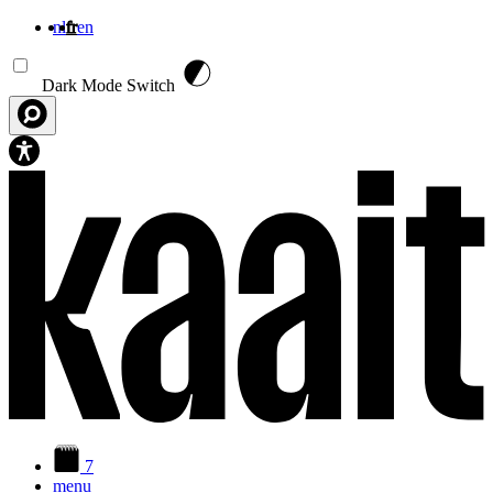
nl
fr
en
Aller au contenu principal
Dark Mode Switch
7
menu