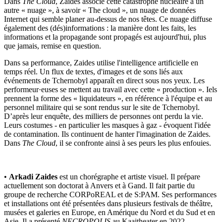
Dans
The Cloud
, Zaides associe cette catastrophe nucléaire à un
autre « nuage », à savoir « The cloud », un nuage de données
Internet qui semble planer au-dessus de nos têtes. Ce nuage diffuse
également des (dés)informations : la manière dont les faits, les
informations et la propagande sont propagés est aujourd'hui, plus
que jamais, remise en question.
Dans sa performance, Zaides utilise l'intelligence artificielle en
temps réel. Un flux de textes, d'images et de sons liés aux
événements de Tchernobyl apparaît en direct sous nos yeux. Les
performeur·euses se mettent au travail avec cette « production ». Iels
prennent la forme des « liquidateurs », en référence à l'équipe et au
personnel militaire qui se sont rendus sur le site de Tchernobyl.
D’après leur enquête, des milliers de personnes ont perdu la vie.
Leurs costumes - en particulier les masques à gaz - évoquent l'idée
de contamination. Ils continuent de hanter l'imagination de Zaides.
Dans
The Cloud
, il se confronte ainsi à ses peurs les plus enfouies.
•
Arkadi Zaides
est un chorégraphe et artiste visuel. Il prépare
actuellement son doctorat à Anvers et à Gand. Il fait partie du
groupe de recherche CORPoREAL et de S:PAM. Ses performances
et installations ont été présentées dans plusieurs festivals de théâtre,
musées et galeries en Europe, en Amérique du Nord et du Sud et en
Asie. Il a présenté
NECROPOLIS
au Kaaitheater en 2022.