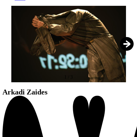
1
/
3
Arkadi Zaides