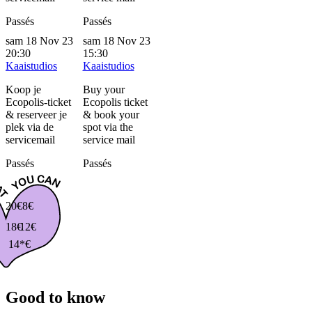
Passés
Passés
sam 18 Nov 23
sam 18 Nov 23
20:30
15:30
Kaaistudios
Kaaistudios
Koop je
Buy your
Ecopolis-ticket
Ecopolis ticket
& reserveer je
& book your
plek via de
spot via the
servicemail
service mail
Passés
Passés
20€
8€
18€
12€
14*€
Good to know