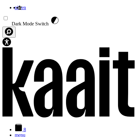
nl
fr
en
Aller au contenu principal
Dark Mode Switch
8
menu