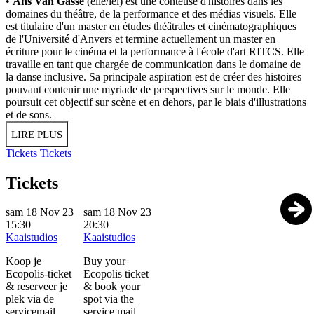
•
Ans Van Gasse
(elle/iel) est une conteuse d'histoires dans les
domaines du théâtre, de la performance et des médias visuels. Elle
est titulaire d'un master en études théâtrales et cinématographiques
de l'Université d'Anvers et termine actuellement un master en
écriture pour le cinéma et la performance à l'école d'art RITCS. Elle
travaille en tant que chargée de communication dans le domaine de
la danse inclusive. Sa principale aspiration est de créer des histoires
pouvant contenir une myriade de perspectives sur le monde. Elle
poursuit cet objectif sur scène et en dehors, par le biais d'illustrations
et de sons.
LIRE PLUS
Tickets
Tickets
Tickets
sam 18 Nov 23
sam 18 Nov 23
15:30
20:30
Kaaistudios
Kaaistudios
Koop je
Buy your
Ecopolis-ticket
Ecopolis ticket
& reserveer je
& book your
plek via de
spot via the
servicemail
service mail