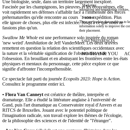
Une biologiste, seule, dans un territoire largement inexploré.
Marketing
Fascinée par les champignons, les pieuvres et les écosystèmes, elle
advertising and remarketing cookies, 
voit rapidement ses défenses s'affaiblir face à l'immensité des forces
préternaturelles qu'elle rencontre au cours de son expédition. Plus
Statistics
These are cookies that enable us to
elle ignore de choses, plus elle est infectée. Jusqu'à ce que nous ne
information solely to improve the con
fassions plus qu'un.
their placement.
Swallow Me Whole
est une performance solo inspirée du roman
SAVE PREFERENCES
'new weird'
Annihilation
de Jeff VanderMeer. Les deux œuvres
remettent en question la relation des scientifiques occidentaux avec
la nature et la véritable signification de l'observation et de
NO THANK YOU
AC
WITHDRAW CONSEN
l'obsession. En brouillant et en abstrayant les frontières entre les états
physiques et mentaux du personnage, cette pièce explore ce que
signifie d'affronter l'incompréhensible.
Ce spectacle fait parti du journée
Ecopolis 2023: Hope is Action.
Consultez le programme entier ici.
• Flora Van Canneyt
est créatrice de théâtre, interprète et
dramaturge. Elle a étudié la littérature anglaise à l'université de
Gand, puis l'art dramatique au Conservatoire royal d'Anvers et au
RITCS de Bruxelles. Jouant avec le potentiel politique de
l'imagination radicale, son travail explore les thèmes de l'écologie,
de la philosophie des sciences et de l'identité de "l'étranger".