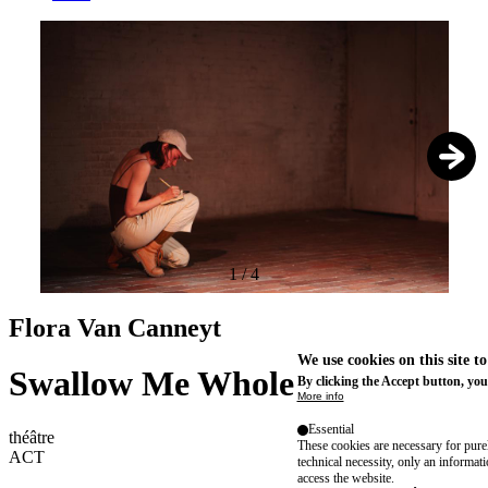
1
/
4
Flora Van Canneyt
We use cookies on this site t
Swallow Me Whole
By clicking the Accept button, you
More info
Essential
théâtre
These cookies are necessary for purel
ACT
technical necessity, only an informat
access the website.