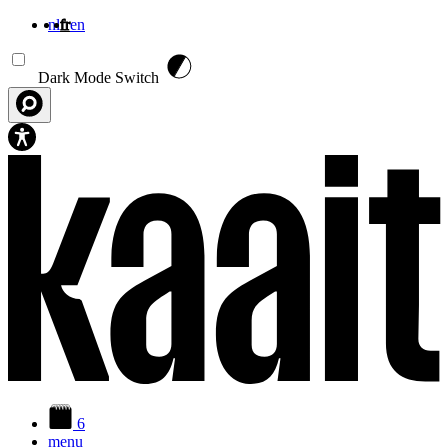
nl
fr
en
Aller au contenu principal
Dark Mode Switch
6
menu