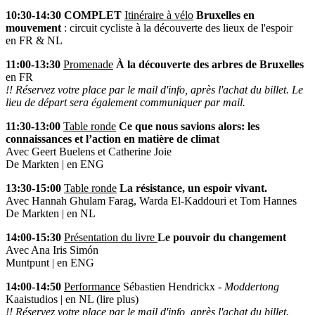
10:30-14:30 COMPLET
Itinéraire à vélo
Bruxelles en
mouvement
: circuit cycliste à la découverte des lieux de l'espoir
en FR & NL
11:00-13:30
Promenade
À la découverte des arbres de Bruxelles
en FR
!! Réservez votre place par le mail d'info, après l'achat du billet. Le
lieu de départ sera également communiquer par mail.
11:30-13:00
Table ronde
Ce que nous savions alors: les
connaissances et l’action en matière de climat
Avec Geert Buelens et Catherine Joie
De Markten | en ENG
13:30-15:00
Table ronde
La résistance, un espoir vivant.
Avec Hannah Ghulam Farag, Warda El-Kaddouri et Tom Hannes
De Markten | en NL
14:00-15:30
Présentation du livre
Le pouvoir du changement
Avec Ana Iris Simón
Muntpunt | en ENG
14:00-14:50
Performance
Sébastien Hendrickx -
Moddertong
Kaaistudios | en NL (
lire plus
)
!! Réservez votre place par le mail d'info, après l'achat du billet.