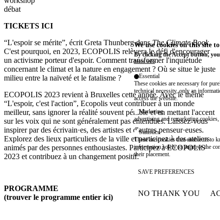
workshop
débat
TICKETS ICI
“L'espoir se mérite”, écrit Greta Thunberg dans
The Climate Book
.
We use cookies on this site t
C'est pourquoi, en 2023, ECOPOLIS relèvera le défi d'encourager
By clicking the Accept button, you
un activisme porteur d'espoir. Comment transformer l'inquiétude
More info
concernant le climat et la nature en engagement ? Où se situe le juste
Essential
milieu entre la naïveté et le fatalisme ?
These cookies are necessary for purel
technical necessity, only an informat
ECOPOLIS 2023 revient à Bruxelles cette année. Avec le thème
access the website.
“L'espoir, c'est l'action”, Ecopolis veut contribuer à un monde
meilleur, sans ignorer la réalité souvent pénible et en mettant l'accent
Marketing
advertising and remarketing cookies, 
sur les voix qui ne sont généralement pas entendues. Laissez-vous
inspirer par des écrivain·es, des artistes et d'autres penseur·euses.
Statistics
Explorez des lieux particuliers de la ville et participez à des ateliers
These are cookies that enable us to
animés par des personnes enthousiastes. Participez à ECOPOLIS
information solely to improve the con
their placement.
2023 et contribuez à un changement positif.
SAVE PREFERENCES
PROGRAMME
NO THANK YOU
AC
(
trouver le programme entier ici
)
WITHDRAW CONSEN