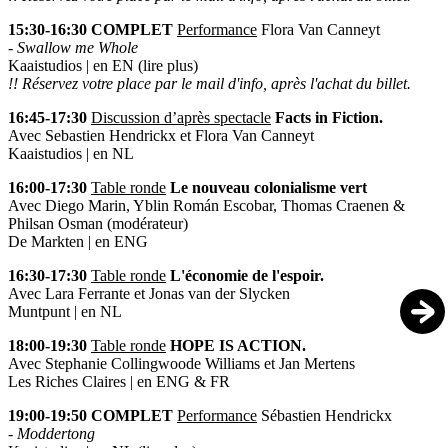
15:30-16:30 COMPLET
Performance
Flora Van Canneyt
-
Swallow me Whole
Kaaistudios | en EN (
lire plus
)
!! Réservez votre place par le mail d'info, après l'achat du billet.
16:45-17:30
Discussion d’après spectacle
Facts in Fiction.
Avec Sebastien Hendrickx et Flora Van Canneyt
Kaaistudios | en NL
16:00-17:30
Table ronde
Le nouveau colonialisme vert
Avec Diego Marin, Yblin Román Escobar, Thomas Craenen &
Philsan Osman (modérateur)
De Markten | en ENG
16:30-17:30
Table ronde
L'économie de l'espoir.
Avec Lara Ferrante et Jonas van der Slycken
Muntpunt | en NL
18:00-19:30
Table ronde
HOPE IS ACTION.
Avec Stephanie Collingwoode Williams et Jan Mertens
Les Riches Claires | en ENG & FR
19:00-19:50
COMPLET
Performance
Sébastien Hendrickx
-
Moddertong