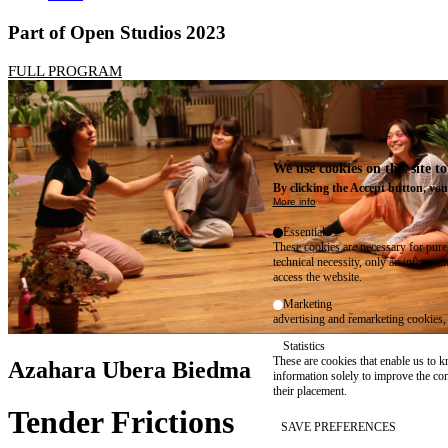
Part of Open Studios 2023
FULL PROGRAM
We use cookies on this site t
By clicking the Accept button, you
More info
Essential
These cookies are necessary for purel
technical necessity, only an informat
access the website.
Marketing
advertising and remarketing cookies, 
Statistics
These are cookies that enable us to
Azahara Ubera Biedma
information solely to improve the con
their placement.
Tender Frictions
SAVE PREFERENCES