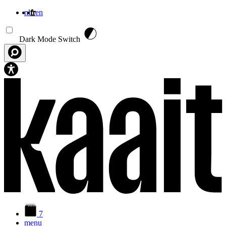
nl
fr
en
Aller au contenu principal
Dark Mode Switch
7
menu