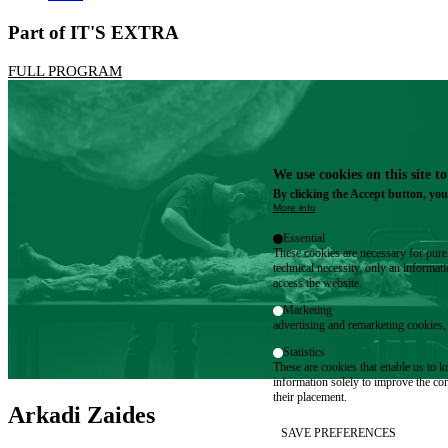
Part of IT'S EXTRA
FULL PROGRAM
We use cookies on this site t
By clicking the Accept button, you
More info
Essential
These cookies are necessary for purel
technical necessity, only an informat
access the website.
Marketing
advertising and remarketing cookies, 
Statistics
These are cookies that enable us to
information solely to improve the con
their placement.
Arkadi Zaides
SAVE PREFERENCES