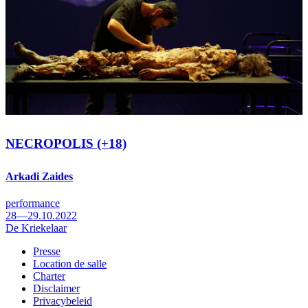
NECROPOLIS (+18)
Arkadi Zaides
performance
28—29.10.2022
De Kriekelaar
Presse
Location de salle
Footer
Charter
Disclaimer
Privacybeleid