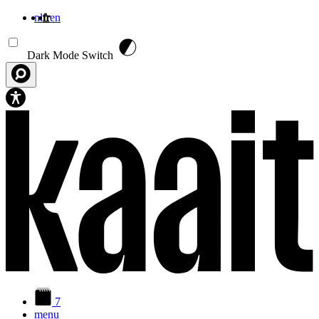
nl
fr
en
Aller au contenu principal
Dark Mode Switch
7
menu