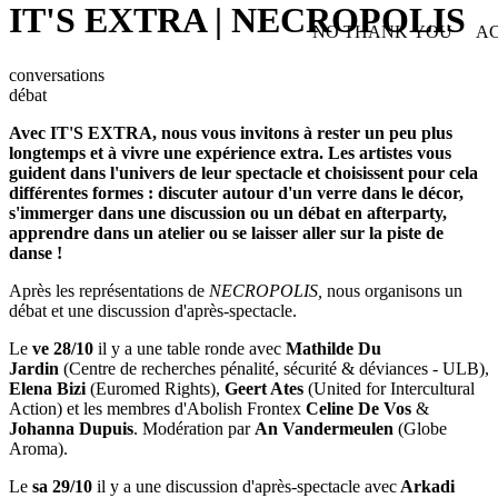
IT'S EXTRA | NECROPOLIS
NO THANK YOU
AC
WITHDRAW CONSEN
conversations
débat
Avec IT'S EXTRA, nous vous invitons à rester un peu plus
longtemps et à vivre une expérience extra. Les artistes vous
guident dans l'univers de leur spectacle et choisissent pour cela
différentes formes : discuter autour d'un verre dans le décor,
s'immerger dans une discussion ou un débat en afterparty,
apprendre dans un atelier ou se laisser aller sur la piste de
danse !
Après les représentations de
NECROPOLIS,
nous organisons un
débat et une discussion d'après-spectacle.
Le
ve
28/10
il y a une table ronde avec
Mathilde Du
Jardin
(Centre de recherches pénalité, sécurité & déviances - ULB),
Elena Bizi
(Euromed Rights),
Geert Ates
(United for Intercultural
Action) et les membres d'Abolish Frontex
Celine De Vos
&
Johanna Dupuis
. Modération par
An Vandermeulen
(Globe
Aroma).
Le
sa 29/10
il y a une discussion d'après-spectacle avec
Arkadi