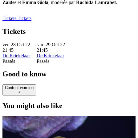
Zaides
et
Emma Giola
, modérée par
Rachida Lamrabet
.
Tickets
Tickets
Tickets
ven 28 Oct 22
sam 29 Oct 22
21:45
21:45
De Kriekelaar
De Kriekelaar
Passés
Passés
Good to know
Content warning
+
You might also like