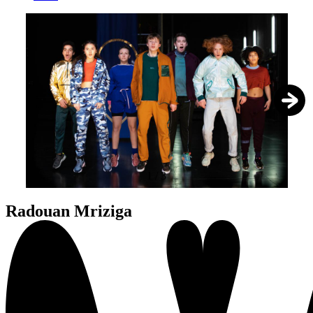
1
/
3
Radouan Mriziga