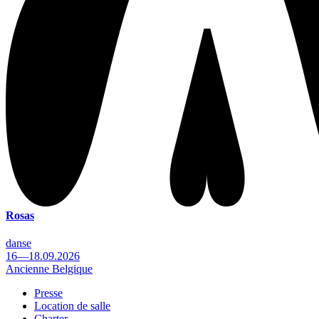
Rosas
danse
16—18.09.2026
Ancienne Belgique
Presse
Location de salle
Footer
Charter