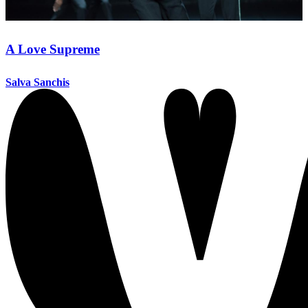
A Love Supreme
Salva Sanchis