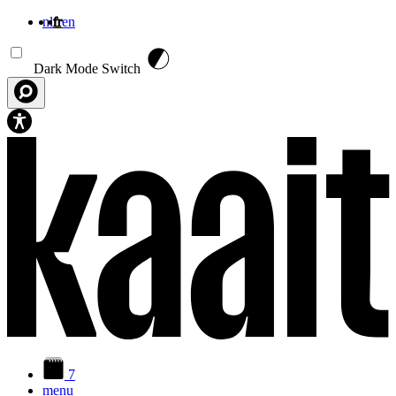
nl
fr
en
Aller au contenu principal
Dark Mode Switch
7
menu