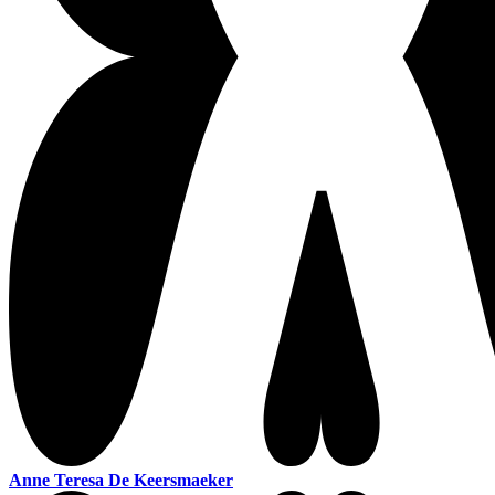
Anne Teresa De Keersmaeker