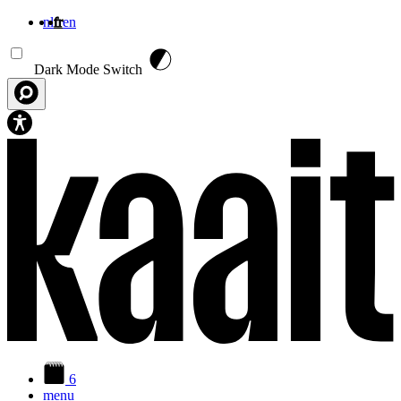
nl
fr
en
Aller au contenu principal
Dark Mode Switch
6
menu