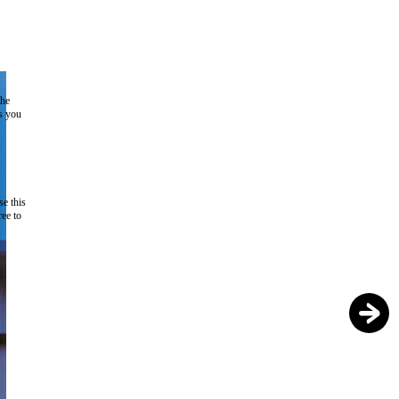
the
as you
e this
ree to