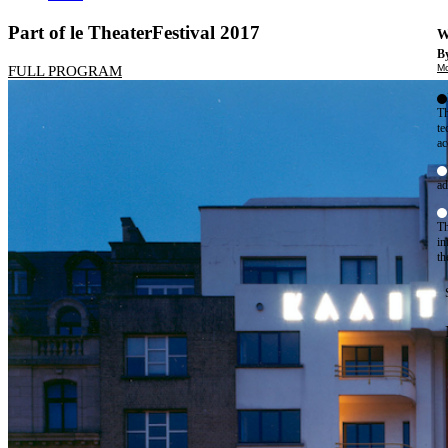
Part of le TheaterFestival 2017
W
By
Mo
FULL PROGRAM
Th
te
ac
ad
Th
in
th