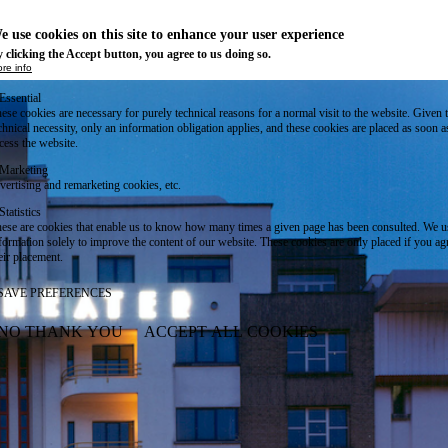
e use cookies on this site to enhance your user experience
 clicking the Accept button, you agree to us doing so.
re info
Essential
ese cookies are necessary for purely technical reasons for a normal visit to the website. Given 
chnical necessity, only an information obligation applies, and these cookies are placed as soon 
cess the website.
Marketing
vertising and remarketing cookies, etc.
Statistics
ese are cookies that enable us to know how many times a given page has been consulted. We us
formation solely to improve the content of our website. These cookies are only placed if you ag
eir placement.
SAVE PREFERENCES
NO THANK YOU
ACCEPT ALL COOKIES
WITHDRAW CONSENT