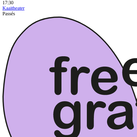
17:30
Kaaitheater
Passés