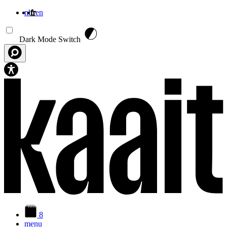
nl
fr
en
Aller au contenu principal
Dark Mode Switch
8
menu