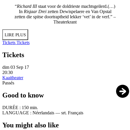
“
Richard III
staat voor de doldrieste machtsgeilerd.(…)
In
Risjaar Drei
zetten Dewispelaere en Van Opstal
zetten die spitse doortraptheid lekker ‘vet’ in de verf.” –
Theaterkrant
LIRE PLUS
Tickets
Tickets
Tickets
dim 03 Sep 17
20:30
Kaaitheater
Passés
Good to know
DURÉE :
150 min.
LANGUAGE :
Néerlandais — srt. Français
You might also like