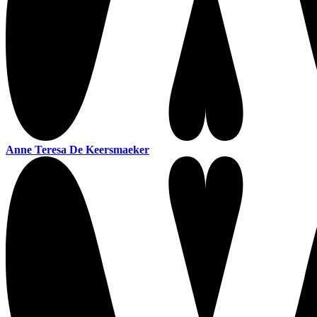
Anne Teresa De Keersmaeker