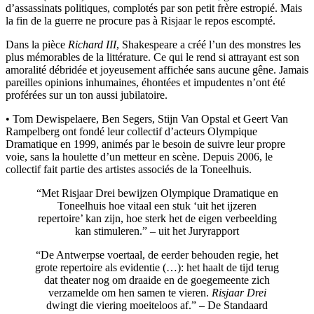
d’assassinats politiques, complotés par son petit frère estropié. Mais
la fin de la guerre ne procure pas à Risjaar le repos escompté.
Dans la pièce
Richard III
, Shakespeare a créé l’un des monstres les
plus mémorables de la littérature. Ce qui le rend si attrayant est son
amoralité débridée et joyeusement affichée sans aucune gêne. Jamais
pareilles opinions inhumaines, éhontées et impudentes n’ont été
proférées sur un ton aussi jubilatoire.
• Tom Dewispelaere, Ben Segers, Stijn Van Opstal et Geert Van
Rampelberg ont fondé leur collectif d’acteurs Olympique
Dramatique en 1999, animés par le besoin de suivre leur propre
voie, sans la houlette d’un metteur en scène. Depuis 2006, le
collectif fait partie des artistes associés de la Toneelhuis.
“Met Risjaar Drei bewijzen Olympique Dramatique en
Toneelhuis hoe vitaal een stuk ‘uit het ijzeren
repertoire’ kan zijn, hoe sterk het de eigen verbeelding
kan stimuleren.” – uit het Juryrapport
“De Antwerpse voertaal, de eerder behouden regie, het
grote repertoire als evidentie (…): het haalt de tijd terug
dat theater nog om draaide en de goegemeente zich
verzamelde om hen samen te vieren.
Risjaar Drei
dwingt die viering moeiteloos af.” – De Standaard