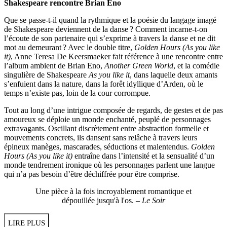
Shakespeare rencontre Brian Eno
Que se passe-t-il quand la rythmique et la poésie du langage imagé
de Shakespeare deviennent de la danse ? Comment incarne-t-on
l’écoute de son partenaire qui s’exprime à travers la danse et ne dit
mot au demeurant ? Avec le double titre,
Golden Hours (As you like
it)
, Anne Teresa De Keersmaeker fait référence à une rencontre entre
l’album ambient de Brian Eno,
Another Green World
, et la comédie
singulière de Shakespeare
As you like it
, dans laquelle deux amants
s’enfuient dans la nature, dans la forêt idyllique d’Arden, où le
temps n’existe pas, loin de la cour corrompue.
Tout au long d’une intrigue composée de regards, de gestes et de pas
amoureux se déploie un monde enchanté, peuplé de personnages
extravagants. Oscillant discrètement entre abstraction formelle et
mouvements concrets, ils dansent sans relâche à travers leurs
épineux manèges, mascarades, séductions et malentendus.
Golden
Hours (As you like it)
entraîne dans l’intensité et la sensualité d’un
monde tendrement ironique où les personnages parlent une langue
qui n’a pas besoin d’être déchiffrée pour être comprise.
Une pièce à la fois incroyablement romantique et
dépouillée jusqu'à l'os. –
Le Soir
LIRE PLUS