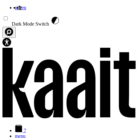
nl
fr
en
Aller au contenu principal
Dark Mode Switch
7
menu