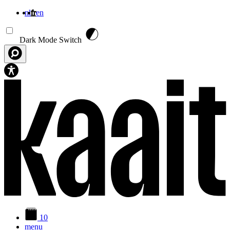
nl
fr
en
Aller au contenu principal
Dark Mode Switch
10
menu