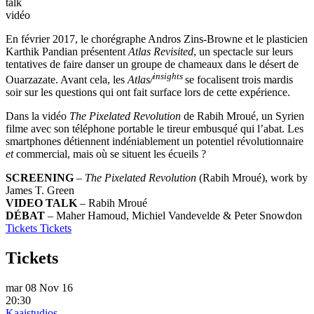
talk
vidéo
En février 2017, le chorégraphe Andros Zins-Browne et le plasticien
Karthik Pandian présentent
Atlas Revisited
, un spectacle sur leurs
tentatives de faire danser un groupe de chameaux dans le désert de
insights
Ouarzazate. Avant cela, les
Atlas/
se focalisent trois mardis
soir sur les questions qui ont fait surface lors de cette expérience.
Dans la vidéo
The Pixelated Revolution
de Rabih Mroué, un Syrien
filme avec son téléphone portable le tireur embusqué qui l’abat. Les
smartphones détiennent indéniablement un potentiel révolutionnaire
et
commercial, mais où se situent les écueils ?
SCREENING
–
The Pixelated Revolution
(Rabih Mroué), work by
James T. Green
VIDEO TALK
– Rabih Mroué
DÉBAT
– Maher Hamoud, Michiel Vandevelde & Peter Snowdon
Tickets
Tickets
Tickets
mar 08 Nov 16
20:30
Kaaistudios