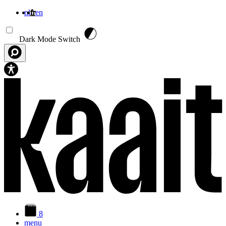
nl
fr
en
Aller au contenu principal
Dark Mode Switch
8
menu