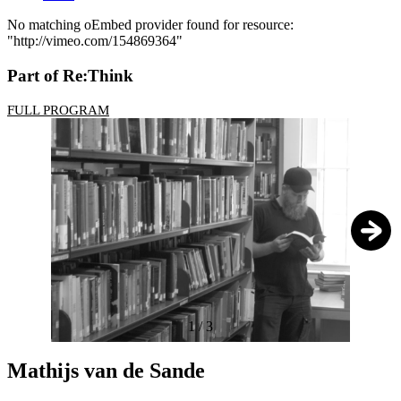
No matching oEmbed provider found for resource:
"http://vimeo.com/154869364"
Message
d'erreur
Part of Re:Think
FULL PROGRAM
1
/
3
Mathijs van de Sande