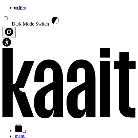
nl
fr
en
Aller au contenu principal
Dark Mode Switch
5
menu