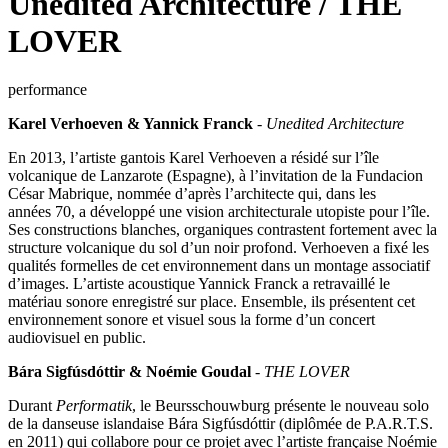
Unedited Architecture / THE
LOVER
performance
Karel Verhoeven & Yannick Franck
-
Unedited Architecture
En 2013, l’artiste gantois Karel Verhoeven a résidé sur l’île
volcanique de Lanzarote (Espagne), à l’invitation de la Fundacion
César Mabrique, nommée d’après l’architecte qui, dans les
années 70, a développé une vision architecturale utopiste pour l’île.
Ses constructions blanches, organiques contrastent fortement avec la
structure volcanique du sol d’un noir profond. Verhoeven a fixé les
qualités formelles de cet environnement dans un montage associatif
d’images. L’artiste acoustique Yannick Franck a retravaillé le
matériau sonore enregistré sur place. Ensemble, ils présentent cet
environnement sonore et visuel sous la forme d’un concert
audiovisuel en public.
Bára Sigfúsdóttir & Noémie Goudal
-
THE LOVER
Durant
Performatik
, le Beursschouwburg présente le nouveau solo
de la danseuse islandaise Bára Sigfúsdóttir (diplômée de P.A.R.T.S.
en 2011) qui collabore pour ce projet avec l’artiste française Noémie