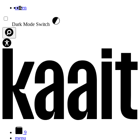
nl
fr
en
Aller au contenu principal
Dark Mode Switch
9
menu