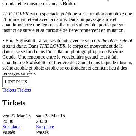
Goudal et le musicien islandais Borko.
THE LOVER
est un spectacle poétique sur la relation complexe que
l’homme entretient avec la nature. Dans un paysage aride et
abandonné erre une femme solitaire et vulnérable, portée par son
instinct de survie et sa curiosité de l’environnement en mutation.
• Bára Sigfúsdóttir a fait ses débuts avec le solo
On the other side of
a sand dune
. Dans
THE LOVER
, le corps en mouvement de la
danseuse se fond dans l’installation photographique de Noémie
Gouda. Une rencontre entre le vocabulaire gestuel tout à fait
singulier de Sigfúsdóttir et l’œuvre de Goudal dans laquelle illusion,
scénographie et photographie se confondent et donnent lieu à des
paysages surréels.
LIRE PLUS
Tickets
Tickets
Tickets
ven 27 Mar 15
sam 28 Mar 15
20:30
20:30
Sur place
Sur place
Passés
Passés