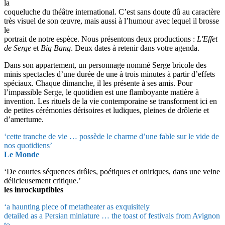
la
coqueluche du théâtre international. C’est sans doute dû au caractère
très visuel de son œuvre, mais aussi à l’humour avec lequel il brosse
le
portrait de notre espèce. Nous présentons deux productions :
L'Effet
de Serge
et
Big Bang
. Deux dates à retenir dans votre agenda.
Dans son appartement, un personnage nommé Serge bricole des
minis spectacles d’une durée de une à trois minutes à partir d’effets
spéciaux. Chaque dimanche, il les présente à ses amis. Pour
l’impassible Serge, le quotidien est une flamboyante matière à
invention. Les rituels de la vie contemporaine se transforment ici en
de petites cérémonies dérisoires et ludiques, pleines de drôlerie et
d’amertume.
‘cette tranche de vie … possède le charme d’une fable sur le vide de
nos quotidiens’
Le Monde
‘De courtes séquences drôles, poétiques et oniriques, dans une veine
délicieusement critique.’
les inrockuptibles
‘a haunting piece of metatheater as exquisitely
detailed as a Persian miniature … the toast of festivals from Avignon
to