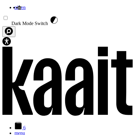
nl
fr
en
Aller au contenu principal
Dark Mode Switch
6
menu