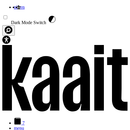
nl
fr
en
Aller au contenu principal
Dark Mode Switch
7
menu