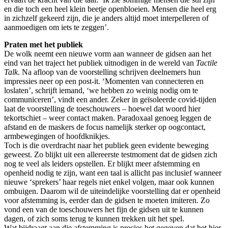
en die toch een heel klein beetje openbloeien. Mensen die heel erg
in zichzelf gekeerd zijn, die je anders altijd moet interpelleren of
aanmoedigen om iets te zeggen’.
Praten met het publiek
De wolk neemt een nieuwe vorm aan wanneer de gidsen aan het
eind van het traject het publiek uitnodigen in de wereld van
Tactile
Talk
. Na afloop van de voorstelling schrijven deelnemers hun
impressies neer op een post-it. ‘Momenten van connecteren en
loslaten’, schrijft iemand, ‘we hebben zo weinig nodig om te
communiceren’, vindt een ander. Zeker in geïsoleerde covid-tijden
laat de voorstelling de toeschouwers – hoewel dat woord hier
tekortschiet – weer contact maken. Paradoxaal genoeg leggen de
afstand en de maskers de focus namelijk sterker op oogcontact,
armbewegingen of hoofdknikjes.
Toch is die overdracht naar het publiek geen evidente beweging
geweest. Zo blijkt uit een allereerste testmoment dat de gidsen zich
nog te veel als leiders opstellen. Er blijkt meer afstemming en
openheid nodig te zijn, want een taal is allicht pas inclusief wanneer
nieuwe ‘sprekers’ haar regels niet enkel volgen, maar ook kunnen
ombuigen. Daarom wil de uiteindelijke voorstelling dat er openheid
voor afstemming is, eerder dan de gidsen te moeten imiteren. Zo
vond een van de toeschouwers het fijn de gidsen uit te kunnen
dagen, of zich soms terug te kunnen trekken uit het spel.
Wat bijdraagt aan die afstemming is precies het gegeven dat het hier