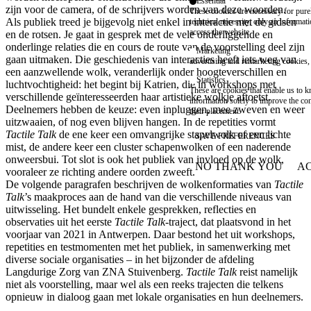
Essential
zijn voor de camera, of de schrijvers worden van deze woorden.
These cookies are necessary for purel
Als publiek treed je bijgevolg niet enkel in interactie met de gidsen
technical necessity, only an informat
access the website.
en de rotsen. Je gaat in gesprek met de vele onderliggende en
onderlinge relaties die en cours de route van de voorstelling deel zijn
Marketing
gaan uitmaken. Die geschiedenis van interacties heeft iets weg van
advertising and remarketing cookies, 
een aanzwellende wolk, veranderlijk onder hoogteverschillen en
Statistics
luchtvochtigheid: het begint bij Katrien, die in workshops met
These are cookies that enable us to
verschillende geïnteresseerden haar artistieke wolkje aftoetst.
information solely to improve the con
Deelnemers hebben de keuze: even inpluggen, mee zweven en weer
their placement.
uitzwaaien, of nog even blijven hangen. In de repetities vormt
Tactile Talk
de ene keer een omvangrijke stapelwolk of een lichte
SAVE PREFERENCES
mist, de andere keer een cluster schapenwolken of een naderende
onweersbui. Tot slot is ook het publiek van invloed op de wolk,
NO THANK YOU
AC
vooraleer ze richting andere oorden zweeft.
WITHDRAW CONSEN
De volgende paragrafen beschrijven de wolkenformaties van
Tactile
Talk
’s maakproces aan de hand van die verschillende niveaus van
uitwisseling. Het bundelt enkele gesprekken, reflecties en
observaties uit het eerste
Tactile Talk
-traject, dat plaatsvond in het
voorjaar van 2021 in Antwerpen. Daar bestond het uit workshops,
repetities en testmomenten met het publiek, in samenwerking met
diverse sociale organisaties – in het bijzonder de afdeling
Langdurige Zorg van ZNA Stuivenberg.
Tactile Talk
reist namelijk
niet als voorstelling, maar wel als een reeks trajecten die telkens
opnieuw in dialoog gaan met lokale organisaties en hun deelnemers.