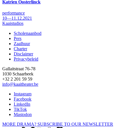
Katrien Oosterlinck
performance
10—11.12.2021
Kaaistudios
Scholenaanbod
Pers
Footer
Zaalhuur
Charter
Disclaimer
Privacybeleid
Gallaitstraat 76-78
1030 Schaarbeek
+32 2 201 59 59
info@kaaitheater.be
Instagram
Facebook
LinkedIn
TikTok
Mastodon
MORE DRAMA? SUBSCRIBE TO OUR NEWSLETTER