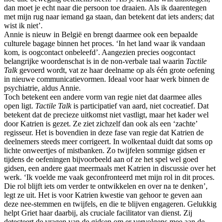
dan moet je echt naar die persoon toe draaien. Als ik daarentegen
met mijn rug naar iemand ga staan, dan betekent dat iets anders; dat
wist ik niet’.
Annie is nieuw in België en brengt daarmee ook een bepaalde
culturele bagage binnen het proces. ‘In het land waar ik vandaan
kom, is oogcontact onbeleefd’. Aangezien precies oogcontact
belangrijke woordenschat is in de non-verbale taal waarin
Tactile
Talk
gevoerd wordt, vat ze haar deelname op als één grote oefening
in nieuwe communicatievormen. Ideaal voor haar werk binnen de
psychiatrie, aldus Annie.
Toch betekent een andere vorm van regie niet dat daarmee alles
open ligt.
Tactile Talk
is participatief van aard, niet cocreatief. Dat
betekent dat de precieze uitkomst niet vastligt, maar het kader wel
door Katrien is gezet. Ze ziet zichzelf dan ook als een ‘zachte’
regisseur. Het is bovendien in deze fase van regie dat Katrien de
deelnemers steeds meer corrigeert. In wolkentaal duidt dat soms op
lichte onweertjes of mistbanken. Zo twijfelen sommige gidsen er
tijdens de oefeningen bijvoorbeeld aan of ze het spel wel goed
gidsen, een andere gaat meermaals met Katrien in discussie over het
werk. ‘Ik voelde me vaak geconfronteerd met mijn rol in dit proces.
Die rol blijft iets om verder te ontwikkelen en over na te denken’,
legt ze uit. Het is voor Katrien kwestie van gehoor te geven aan
deze nee-stemmen en twijfels, en die te blijven engageren. Gelukkig
helpt Griet haar daarbij, als cruciale facilitator van dienst. Zij
detecteert de vragen van de gidsen om er vervolgens mee aan de