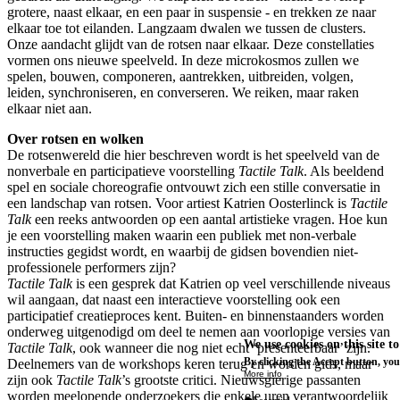
grotere, naast elkaar, en een paar in suspensie - en trekken ze naar
elkaar toe tot eilanden. Langzaam dwalen we tussen de clusters.
Onze aandacht glijdt van de rotsen naar elkaar. Deze constellaties
vormen ons nieuwe speelveld. In deze microkosmos zullen we
spelen, bouwen, componeren, aantrekken, uitbreiden, volgen,
leiden, synchroniseren, en converseren. We reiken, maar raken
elkaar niet aan.
Over rotsen en wolken
De rotsenwereld die hier beschreven wordt is het speelveld van de
nonverbale en participatieve voorstelling
Tactile Talk
. Als beeldend
spel en sociale choreografie ontvouwt zich een stille conversatie in
een landschap van rotsen. Voor artiest Katrien Oosterlinck is
Tactile
Talk
een reeks antwoorden op een aantal artistieke vragen. Hoe kun
je een voorstelling maken waarin een publiek met non-verbale
instructies gegidst wordt, en waarbij de gidsen bovendien niet-
professionele performers zijn?
Tactile Talk
is een gesprek dat Katrien op veel verschillende niveaus
wil aangaan, dat naast een interactieve voorstelling ook een
participatief creatieproces kent. Buiten- en binnenstaanders worden
onderweg uitgenodigd om deel te nemen aan voorlopige versies van
We use cookies on this site t
Tactile Talk
, ook wanneer die nog niet echt ‘presenteerbaar’ zijn.
By clicking the Accept button, you
Deelnemers van de workshops keren terug en worden gids, maar
More info
zijn ook
Tactile Talk
’s grootste critici. Nieuwsgierige passanten
worden meelopende onderzoekers die enkele uren verantwoordelijk