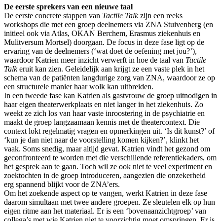
De eerste sprekers van een nieuwe taal
De eerste concrete stappen van
Tactile Talk
zijn een reeks
workshops die met een groep deelnemers via ZNA Stuivenberg (en
initieel ook via Atlas, OKAN Berchem, Erasmus ziekenhuis en
Mulitversum Mortsel) doorgaan. De focus in deze fase ligt op de
ervaring van de deelnemers (‘wat doet de oefening met jou?’),
waardoor Katrien meer inzicht verwerft in hoe de taal van
Tactile
Talk
eruit kan zien. Geleidelijk aan krijgt ze een vaste plek in het
schema van de patiënten langdurige zorg van ZNA, waardoor ze op
een structurele manier haar wolk kan uitbreiden.
In een tweede fase kan Katrien als gastvrouw de groep uitnodigen in
haar eigen theaterwerkplaats en niet langer in het ziekenhuis. Zo
weekt ze zich los van haar vaste inroostering in de psychiatrie en
maakt de groep langzaamaan kennis met de theatercontext. Die
context lokt regelmatig vragen en opmerkingen uit. ‘Is dit kunst?’ of
‘kun je dan niet naar de voorstelling komen kijken?’, klinkt het
vaak. Soms snedig, maar altijd gevat. Katrien vindt het gezond om
geconfronteerd te worden met die verschillende referentiekaders, om
het gesprek aan te gaan. Toch wil ze ook niet te veel experiment en
zoektochten in de groep introduceren, aangezien die onzekerheid
erg spannend blijkt voor de ZNA’ers.
Om het zoekende aspect op te vangen, werkt Katrien in deze fase
daarom simultaan met twee andere groepen. Ze sleutelen elk op hun
eigen ritme aan het materiaal. Er is een ‘bovenaanzichtgroep’ van
collega’s met wie Katrien niet te voorzichtig moet omspringen. Er is