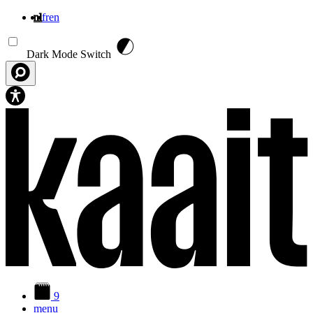
nl
fr
en
Overslaan en naar de inhoud gaan
Dark Mode Switch
9
menu