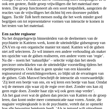
ook een grotere, fluïde groep vrijwilligers die het materiaal mee
testen. Die groep functioneert als een soort testpubliek, aangezien de
reacties van de vrijwilligers het dichtst bij een doorsnee publiek
liggen.
Tactile Talk
heeft mensen nodig die het werk minder goed
begrijpen om tot representatieve vormen van interactie te komen in
het testen van het materiaal.
Een zachte regisseur
Na het druppelsgewijs binnenleiden van de deelnemers van de
psychiatrie in Katriens werk, komt de uiteindelijke gidsengroep van
ZNA’ers op een organische manier tot stand. Katrien wil de gidsen
niet zelf selecteren. Ze wil immers een andere verhouding als maker
ten opzichte van de gidsen realiseren, een andere vorm van ‘regie’.
Na die – noem het ‘natuurlijke’ – selectie volgt dan het steeds
preciezer ontwikkelen van de uiteindelijke voorstelling tijdens het
repetitieproces. Ook daar is geen sprake van een klassieke
regisseursrol of eenrichtingsverkeer, zo blijkt uit de ervaringen van
de gidsen. Gids Maxwel beschrijft de interactie als voorwaardelijk:
‘Zij leert een beetje van ons, en wij leren een beetje van haar. Omdat
wij de mensen zijn waar zij de regie over doet. Zonder ons kan zij
geen regie doen. Zonder haar zijn wij ook geen stap verder’.
Als het gaat over wat de gidsen dan precies van Katrien en de groep
leren, dan komt onder meer communicatie naar voren. Annie, die
stagiaire verpleegkunde is in de psychiatrie, vertelt dat ze opmerkt
hoe alle beweging betekenis heeft. ‘Als je iemand wilt uitnodigen,