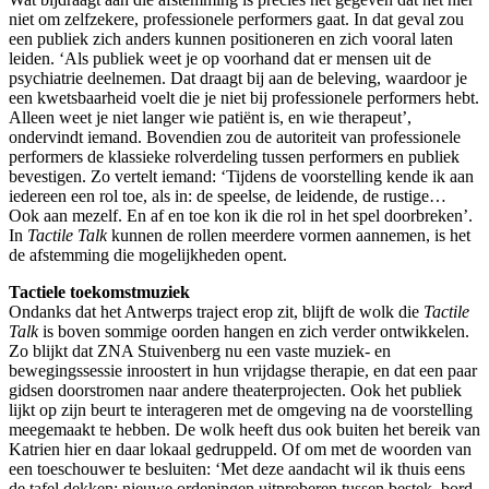
niet om zelfzekere, professionele performers gaat. In dat geval zou
een publiek zich anders kunnen positioneren en zich vooral laten
leiden. ‘Als publiek weet je op voorhand dat er mensen uit de
psychiatrie deelnemen. Dat draagt bij aan de beleving, waardoor je
een kwetsbaarheid voelt die je niet bij professionele performers hebt.
Alleen weet je niet langer wie patiënt is, en wie therapeut’,
ondervindt iemand. Bovendien zou de autoriteit van professionele
performers de klassieke rolverdeling tussen performers en publiek
bevestigen. Zo vertelt iemand: ‘Tijdens de voorstelling kende ik aan
iedereen een rol toe, als in: de speelse, de leidende, de rustige…
Ook aan mezelf. En af en toe kon ik die rol in het spel doorbreken’.
In
Tactile Talk
kunnen de rollen meerdere vormen aannemen, is het
de afstemming die mogelijkheden opent.
Tactiele toekomstmuziek
Ondanks dat het Antwerps traject erop zit, blijft de wolk die
Tactile
Talk
is boven sommige oorden hangen en zich verder ontwikkelen.
Zo blijkt dat ZNA Stuivenberg nu een vaste muziek- en
bewegingssessie inroostert in hun vrijdagse therapie, en dat een paar
gidsen doorstromen naar andere theaterprojecten. Ook het publiek
lijkt op zijn beurt te interageren met de omgeving na de voorstelling
meegemaakt te hebben. De wolk heeft dus ook buiten het bereik van
Katrien hier en daar lokaal gedruppeld. Of om met de woorden van
een toeschouwer te besluiten: ‘Met deze aandacht wil ik thuis eens
de tafel dekken: nieuwe ordeningen uitproberen tussen bestek, bord