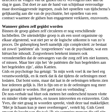
slag te gaan. Dat doet ze aan de hand van schijnbaar eenvoudige
maar doorslaggevende ingrepen, zoals het opstellen van tijdschema’s
gelijkaardig aan die van de psychiatrie, het opstellen van een
contract waarmee de gidsen hun engagement verklaren, enzovoorts.
Wanneer gidsen zelf gegidst worden
Binnen de groep gidsen zelf circuleren er nog verschillende
luchtbellen. De uiteindelijke groep is als een soort organisme op
elkaar afgestemd, wat niet per se de logische uitkomst is van zo’n
proces. De gidsenploeg heeft namelijk zijn complexiteit: ze bestaat
uit zowel ‘patiënten’ als ‘zorgverleners’ van de psychiatrie, wat een
hiërarchie inhoudt. Zorgverlenen betekent immers ook
veronderstellen dat de ontvangers van die zorg zelf iets niet kunnen,
of missen. Maar hier zijn het ‘de patiënten die hun begeleiders aan
het begeleiden zijn’, aldus Katrien.
Gids en psychologe Isa getuigt: ‘In mijn werk voel ik me heel erg
verantwoordelijk, en ik merk dat ik dat tijdens de oefeningen moet
loslaten. Dat botst soms, maar dat laat in de oefeningen telkens zien
hoe iedereen gelijk is. Het is fijn om er in de oefeningen nog meer
door geraakt te worden. Het geeft rust en verbinding’.
De non-verbale taal blurt ook meteen het onderscheid tussen vlotte
en minder vlotte sprekers, en tussen introverten en extraverten. Gids
Yves, die niet graag in woorden spreekt, vindt deze taal makkelijker.
‘Met je lichaam kun je meer overbrengen’, vertelt hij. Gids Geert
ervaart de kracht van die taal: ‘Ik zie sommige mensen die stil zijn